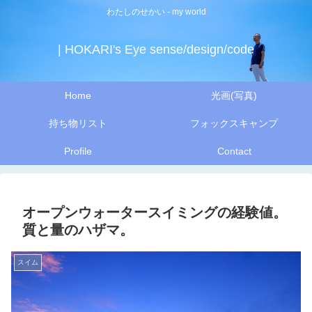
わたしのせかい - my world
| HOKARI's Eye sense/design/code
Home
光画(写真)
持ち物リスト
フォックスキャンプ
Profile
Contact
オープンウォータースイミングの経験値。
質と量のハザマ。
スイム