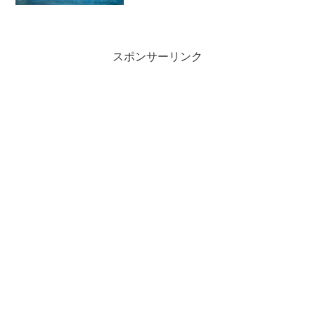
(後に、チームkulia)で素人3人が九十九里
トライアスロン(99T)に参戦を決めて、少
しでも練習する時間と場所を確保する必
要...
スポンサーリンク