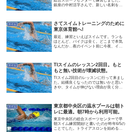
総合スポーツセンターで練習しました。
銀座の中村活字さんで、新しい名刺をピ
ックアップするため、普段よりゆっくり
練習しました。下を見てスケーティング
を意識前を向きすぎるクセがあるので、
さてスイムトレーニングのために
意識的に下を見ながら練...
スイム
東京体育館へ!
最近、練習といえばスイムです。ランも
ほとんど、バイクは全く。どこまで本気
なんだか…夜のイベント前に今夜、イベ
ントがあるので、それまでの間、少し身
体を動かそうかと。なんとなく、まだ身
体が重いので、ゆっくり楽に泳げるよう
TIスイムのレッスン2回目。もと
に練習しようと思います。...
スイム
もと無い技術が壊滅状態。
TIスイム2回目のレッスンに行って来まし
た。結構良くなったのでは無いかと思い
きや、タイムが伸びない理由が良く分か
りました。前後バランスが悪くなってい
たリカバリーからのエントリー時の入水
位置とタイミングを重点的に練習してい
東京都中央区の温水プールは朝ト
て前後バランスが悪く...
スイム
レに最適。朝7時から利用可能。
東京中央区の総合スポーツセンターで早
朝スイム練習開始!と書いたのが昨年6/5の
ことでした。トライアスロンを始める会