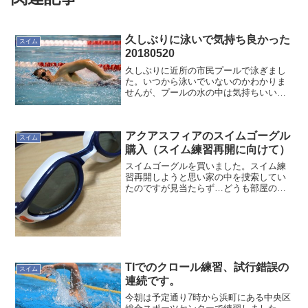
久しぶりに泳いで気持ち良かった
スイム
20180520
久しぶりに近所の市民プールで泳ぎまし
た。いつから泳いでいないのかわかりま
せんが、プールの水の中は気持ちいいで
すね。市民プールで泳ぐ時は、片道約
1.5kmのランニングをするして泳いでい
ました。昨日もランニングしてからのス
アクアスフィアのスイムゴーグル
イム。久しぶりというの...
スイム
購入（スイム練習再開に向けて）
スイムゴーグルを買いました。スイム練
習再開しようと思い家の中を捜索してい
たのですが見当たらず…どうも部屋の断
捨離時に捨てたのか、どこか奥深くに埋
没してしまっているかです。Aqua
Sphere (アクアスフィア)再開するにあた
ってメーカーは...
TIでのクロール練習、試行錯誤の
スイム
連続です。
今朝は予定通り7時から浜町にある中央区