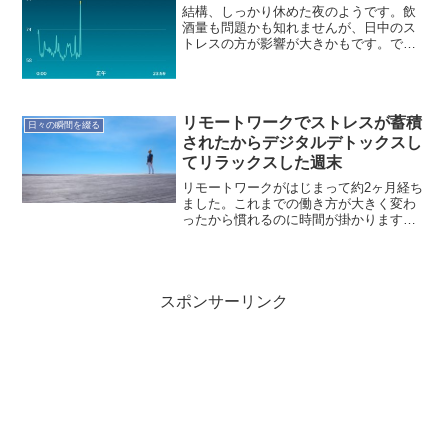
結構、しっかり休めた夜のようです。飲
酒量も問題かも知れませんが、日中のス
トレスの方が影響が大きかもです。では
記録です。本日(3/20)の記録就寝時
間:00:07起床時間:08:00睡眠時間:7時間41
分就寝前行動:読書、インターネット就寝
前...
リモートワークでストレスが蓄積
日々の瞬間を綴る
されたからデジタルデトックスし
てリラックスした週末
リモートワークがはじまって約2ヶ月経ち
ました。これまでの働き方が大きく変わ
ったから慣れるのに時間が掛かります
ね。直近、非常にストレスが溜まる日が
続いたので、この週末はとにかくリラッ
クスしようと思ったのです。どうしたら
リラックス出来るか考えて...
スポンサーリンク