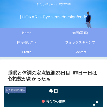
わたしのせかい - my world
| HOKARI's Eye sense/design/code
Home
光画(写真)
持ち物リスト
フォックスキャンプ
Profile
Contact
睡眠と体調の定点観測23日目 昨日一日は
心拍数が高かったぁ
日々の瞬間を綴る