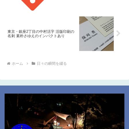
東京・銀座2丁目の中村活字 活版印刷の
名刺 素朴さゆえのインパクトあり
ホーム
日々の瞬間を綴る