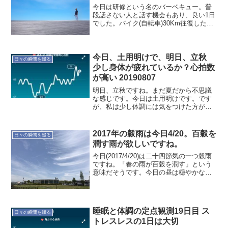
今日は研修という名のバーベキュー。普
段話さない人と話す機会もあり、良い1日
でした。バイク(自転車)30Km往復したの
で、早く寝ます。--ほかり ゆたか
今日、土用明けで、明日、立秋
日々の瞬間を綴る
少し身体が疲れているか？心拍数
が高い 20190807
明日、立秋ですね。まだ夏だから不思議
な感じです。今日は土用明けです。です
が、私は少し体調には気をつけた方が良
いかもしれません。梅雨明けからの暑さ
もあってか、少し心拍数が高いから。最
近、ガツンと肉食べたい気持ちなんで
2017年の穀雨は今日4/20。百穀を
日々の瞬間を綴る
す。それは身体が欲してるの...
潤す雨が欲しいですね。
今日(2017/4/20)は二十四節気の一つ穀雨
ですね。「春の雨が百穀を潤す」という
意味だそうです。今日の昼は穏やかな感
じでしたが。この時期から雨が多くなる
ようですね。最近は極端な雨の降り方が
多いですが、種を蒔くのに、ちょうど良
い恵みの雨の...
睡眠と体調の定点観測19日目 ス
日々の瞬間を綴る
トレスレスの1日は大切