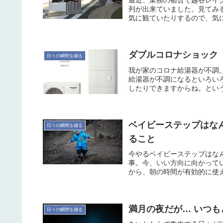
最近、業務の都合で越谷レイ
列が出来ていました。見てみると「
気に観ていたりするので、気に
ダブルコロナショック
日々の瞬間を綴る
我が家のコロナ給湯器が不調
給湯器が不調になるといろい
したりできますからね。という
ベイビーステップはなん
日々の瞬間を綴る
ること
今やるベイビーステップはなん
事。今、いい方向に向かっている。T
から、朝の時間が有効的に使え
満月の夜だが… いつも
日々の瞬間を綴る