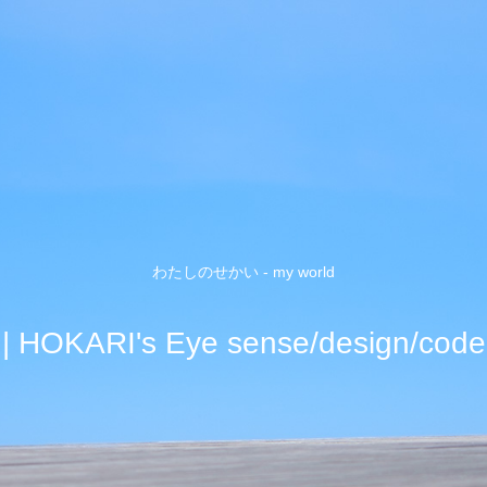
わたしのせかい - my world
| HOKARI's Eye sense/design/code