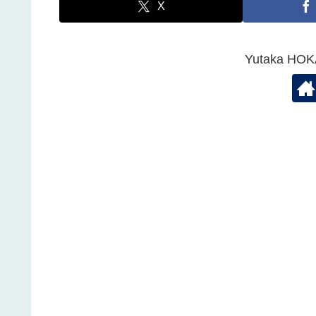
X
Yutaka 