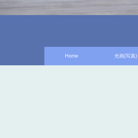
Home
光画(写真)