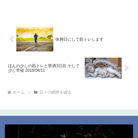
休脚日にして筋トレします
ほんの少しの筋トレと禁酒3日目 そして
少し早寝 2018/04/11
ホーム
日々の瞬間を綴る