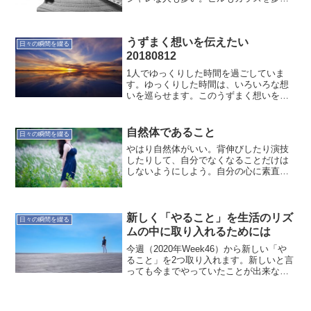
使われていて、私の好きなビルになって
いる。そんなところをフラフラ歩いてい
たのだが、ふと少し離れたガラスに目を
うずまく想いを伝えたい
向けた。『ノォ〜〜〜』そ...
日々の瞬間を綴る
20180812
1人でゆっくりした時間を過ごしていま
す。ゆっくりした時間は、いろいろな想
いを巡らせます。このうずまく想いを伝
えていく方法を考えていきたい。
自然体であること
日々の瞬間を綴る
やはり自然体がいい。背伸びしたり演技
したりして、自分でなくなることだけは
しないようにしよう。自分の心に素直に
生きよう。シンプルに気持ちよく生活で
きるように自然体でいよう。そうしよ
う。オヤジのつぶやき… でした。
20171213
新しく「やること」を生活のリズ
日々の瞬間を綴る
ムの中に取り入れるためには
今週（2020年Week46）から新しい「や
ること」を2つ取り入れます。新しいと言
っても今までやっていたことが出来なく
なっていたので、生活のリズムの中に取
り入れようとするところです。初日の今
日、まず考えていたことを考えていた時