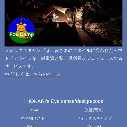
フォックスキャンプは、皆さまのスタイルに合わせたアウ
トドアライフを、飯泉賢と私、保刈豊がプロデュースする
サービスです。
>> 詳しくはこちらのページ
| HOKARI's Eye sense/design/code
Home
光画(写真)
持ち物リスト
フォックスキャンプ
Profile
Contact