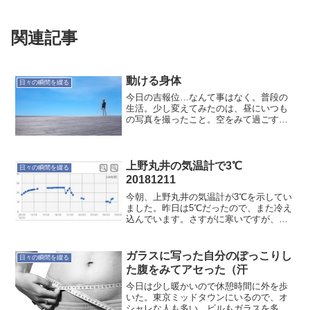
関連記事
動ける身体
日々の瞬間を綴る
今日の吉報位…なんて事はなく。普段の
生活。少し変えてみたのは、昼にいつも
の写真を撮ったこと。空をみて過ごすの
が良いかなぁ〜あとふと思ったのは、や
はり動ける身体が欲しい。どうも鈍って
いる。ちょっとした切っ掛けだけなんだ
が…どうなりますかね〜
上野丸井の気温計で3℃
日々の瞬間を綴る
20181211
今朝、上野丸井の気温計が3℃を示してい
ました。昨日は5℃だったので、また冷え
込んでいます。さすがに寒いですが、身
が引き締まる感じです。こんな感覚も良
い。ちなみに普段持ち歩いているビーコ
ンだと10℃オーバー。体感温度はもう少
ガラスに写った自分のぽっこりし
日々の瞬間を綴る
し低いですね〜気温...
た腹をみてアセった（汗
今日は少し暖かいので休憩時間に外を歩
いた。東京ミッドタウンにいるので、オ
シャレな人も多い。ビルもガラスを多く