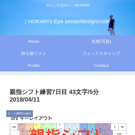
わたしのせかい - my world
| HOKARI's Eye sense/design/code
Home
光画(写真)
持ち物リスト
フォックスキャンプ
Profile
Contact
親指シフト練習7日目 43文字/5分
2018/04/11
日々の瞬間を綴る