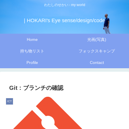
わたしのせかい - my world
| HOKARI's Eye sense/design/code
Home
光画(写真)
持ち物リスト
フォックスキャンプ
Profile
Contact
Git : ブランチの確認
ICT