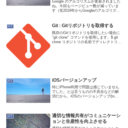
Google のアルゴリズムが更新されました
ね。今回もページビュー数が減っていま
す（笑2019年からGoogleのアルゴリズム
変更の影響を受けるようになっていま
す。前回は気になりましたが、結局、復
活して来たので、今回は静観です。曜日
Git : Gitリポジトリを取得する
ICT
変動など...
既存のGitリポジトリを取得したい場合に
"git clone" コマンドを使用します。$ git
clone リポジトリの名前でディレクトリが
作成されコピーされます。もし名前を変
更したい場合は、変えたいディレクトリ
名を指定します。$ gi...
iOSバージョンアップ
ICT
特にiPhone利用で問題は感じていません
でした。とは言うものの不具合などの解
消だから、iOSのバージョンアップ(to
6.1.2)です。--ほかり
適切な情報共有がコミュニケーシ
ICT
ョンと生産性を向上させる