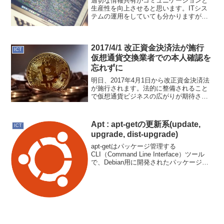
適切な情報共有がコミュニケーションと
生産性を向上させると思います。ITシス
テムの運用をしていても分かりますが、
システムの成長と共にログの量が次第に
増えてくるのです。障害などが発生した
場合は、その中から原因となるログを探
2017/4/1 改正資金決済法が施行
して原因究明して行くわ...
ICT
仮想通貨交換業者での本人確認を
忘れずに
明日、2017年4月1日から改正資金決済法
が施行されます。法的に整備されること
で仮想通貨ビジネスの広がりが期待され
ますね。この改正資金決済法には口座開
設時の本人確認義務があり、今まで口座
開設していても、あらたに本人確認手続
Apt : apt-getの更新系(update,
ICT
きをしないと制限が...
upgrade, dist-upgrade)
apt-getはパッケージ管理する
CLI（Command Line Interface）ツール
で、Debian用に開発されたパッケージ管
理システム APT (Advanced Packaging
Tool) の一つです。ここでは更新系のコ
マ...