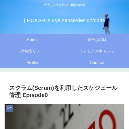
わたしのせかい - my world
| HOKARI's Eye sense/design/code
Home
光画(写真)
持ち物リスト
フォックスキャンプ
Profile
Contact
スクラム(Scrum)を利用したスケジュール
管理 Episode0
ICT