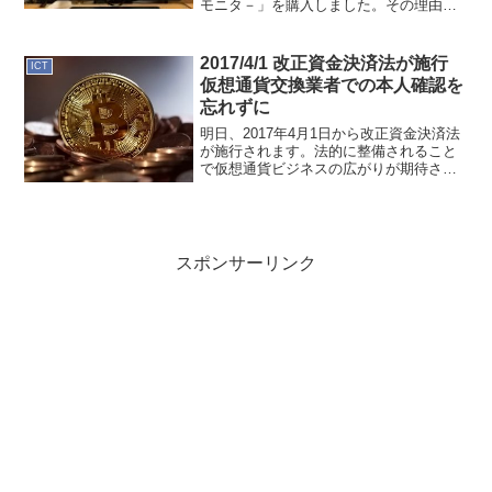
モニタ－」を購入しました。その理由を
メモしておきます。コロナ以前は現場ま
で通勤しており自宅の仕事部屋ではもっ
ぱらノートパソコン(MacBo...
2017/4/1 改正資金決済法が施行
ICT
仮想通貨交換業者での本人確認を
忘れずに
明日、2017年4月1日から改正資金決済法
が施行されます。法的に整備されること
で仮想通貨ビジネスの広がりが期待され
ますね。この改正資金決済法には口座開
設時の本人確認義務があり、今まで口座
開設していても、あらたに本人確認手続
きをしないと制限が...
スポンサーリンク