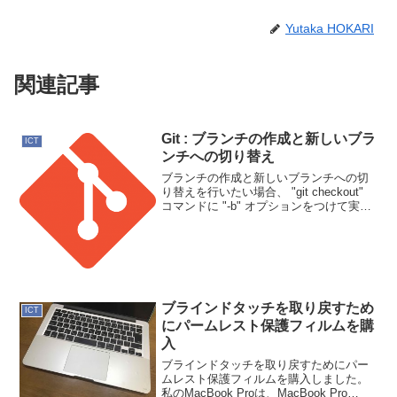
Yutaka HOKARI
関連記事
Git : ブランチの作成と新しいブラ
ICT
ンチへの切り替え
ブランチの作成と新しいブランチへの切
り替えを行いたい場合、 "git checkout"
コマンドに "-b" オプションをつけて実行
します。$ git checkout -b feature-
branchSwitched to a new...
ブラインドタッチを取り戻すため
ICT
にパームレスト保護フィルムを購
入
ブラインドタッチを取り戻すためにパー
ムレスト保護フィルムを購入しました。
私のMacBook Proは、MacBook Pro