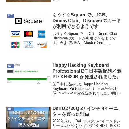
(Retina, 13-inch, Mid 2014)。昨年、新型
のMacBook Proが登場しているので、旧
型...
もうすぐSquareで、JCB、
ICT
Diners Club、Discoverのカード
が利用できるようです
もうすぐSquareで、JCB、Diners Club、
Discoverのカードが利用できるようで
す。今までVISA、MasterCard、
American Expressだけでしたが、利用で
きるカードが広がって使い勝手は良くな
りそうですね...
Happy Hacking Keyboard
ICT
Professional BT 日本語配列／墨
PD-KB620B が発送されました。
先日申し込みしたHappy Hacking
Keyboard Professional BT 日本語配列／
墨 PD-KB620Bが発送されました。明日に
は届くのかなぁ。いままでのFILCOはど
うなる？Happy Hacking Keyboa...
Dell U2720Q 27 インチ 4K モニ
ICT
タ－を買った理由
2020年末に「Dell デジタルハイエンドシ
リーズU2720Q 27インチ4K HDR USB-C