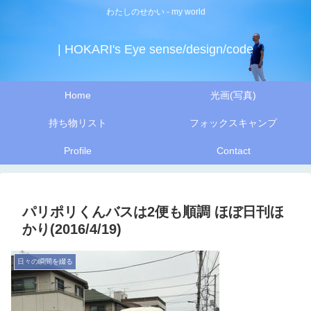
わたしのせかい - my world
| HOKARI's Eye sense/design/code
Home
光画(写真)
持ち物リスト
フォックスキャンプ
Profile
Contact
パリポリくんバスは2便も順調 ほぼ日刊ほ
かり(2016/4/19)
日々の瞬間を綴る