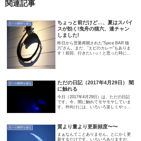
関連記事
ちょっと前だけど…、夏はスパイ
日々の瞬間を綴る
スが効く!曳舟の猫六、連チャン
しました!
昨日から営業再開された”Spice BAR 猫
六”さん。まだ、”エビのカレー”もありま
す！前回、行きたいっ！と思った時に、
マスター体調不良？でお休みだったの
で…いつ行こうか考えていた”Spice BAR
猫六”さん。半月ほど前になりますが、...
ただの日記（2017年4月29日） 闇
日々の瞬間を綴る
に触れる
今日（2017年4月29日）は、ただの日記
です。今、闇に触れてモヤモヤしていま
す。外向けには、いろいろ楽しくやって
いるように見えるようで…それはそれで
成功ですけどね。この数ヶ月、同じ気持
ちです。納得するところと、矛盾してい
質より量より更新頻度〜〜
るところで行き来し...
日々の瞬間を綴る
まぁなんてことありません。とにかく更
新するだけです。いろいろありますが、