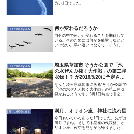
良い1日でした。
何か変わるだろうか
日々の瞬間を綴る
自分の中で何かが変わることを期待して
いる。そのためには何かを経験しないと
いけない。早い遅いはなくて、そうした
いと思ったら動くんだよね。とにかく自
らの心に素直に動こう。
埼玉県草加市 そうか公園で「池
日々の瞬間を綴る
の水ぜんぶ抜く大作戦」の第二弾
収録！？ が2018/5/20に予定され
ている？
なんと埼玉県草加市にある”そうか公園”で
「池の水ぜんぶ抜く大作戦」の第二弾収
録があるようです。5月1日時点で非公式
情報ですが、平成30年５月20日(日)のよ
うです。情報源はこちら。草加市ホーム
ページやテレビ東京のホームページ見て
満月、オリオン座、神社に流れ星
日々の瞬間を綴る
も載っていま...
今日もいろいろあった1日でした。先ずは
満月ですね。そして冬星座の代表格、オ
リオン座。夜空を見ながら帰りました。
いろいろ報告することもあり、いつもの