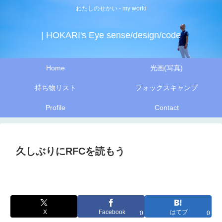
わたしのせかい - my world
| HOKARI's Eye sense/design/code
Home
光画(写真)
持ち物リスト
フォックスキャンプ
Profile
Contact
久しぶりにRFCを読もう
X
Facebook
はてブ
0
0