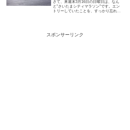
さて、来週末3月16日の日曜日は、なん
と"さいたまシティマラソン"です。エン
トリーしていたことを、すっかり忘れて
いて、先週届いた参加通知書に、ちょっ
とビビっている私です。つくばマラソン
を走った満足感と、仕事が忙しいという
言い訳で、この3ヶ月...
スポンサーリンク