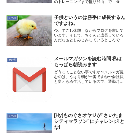
のトレーニングまで盛り沢山。で、昼ご
ろ到着し、とんかつの深川へ。以前は、
普通の定食を食しましたが、今回は白王
ロースかつ定食。これが実に美味かっ
子供というのは勝手に成長するん
その他
た。一度、ご賞味あれ。次...
ですよね。
今、すこし休憩しながらブログを書いて
います。そして、ちゃんと成長している
んだなぁとしみじみしているところで
す。事務処理が終わって、ちょっと休憩
と思ってFacebookを見たら飛び込んでき
たFacebookの記事。それはKitchen
メールマガジンを読む時間 私は
Bee...
その他
もっぱら朝読みます
どうってことない事ですが〜メルマガ読
むのは、やはり朝が一番ですね〜会社員
と変わらぬ生活しているので、通勤時に
読むのが99%！しかもタイミング良く来
ているものを読みますね。あとは余り熱
くない感じの…長すぎないもの…メルマ
ガ読んでモブログするの...
[Hy]ものぐさオヤジが”さいたま
その他
シティマラソン”にチャレンジ!と
な!