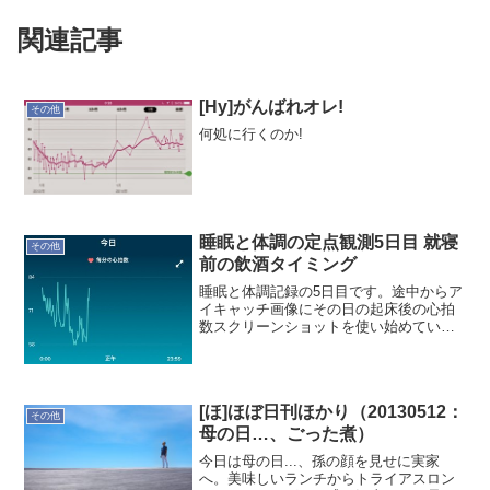
関連記事
[Hy]がんばれオレ!
その他
何処に行くのか!
睡眠と体調の定点観測5日目 就寝
その他
前の飲酒タイミング
睡眠と体調記録の5日目です。途中からア
イキャッチ画像にその日の起床後の心拍
数スクリーンショットを使い始めていま
す。なんとなくそのスクリーンショット
から見えてくるものがあります。では、
行ってみよう！本日の記録就寝時
間:22:35起床時間:08...
[ほ]ほぼ日刊ほかり（20130512：
その他
母の日…、ごった煮）
今日は母の日...、孫の顔を見せに実家
へ。美味しいランチからトライアスロン