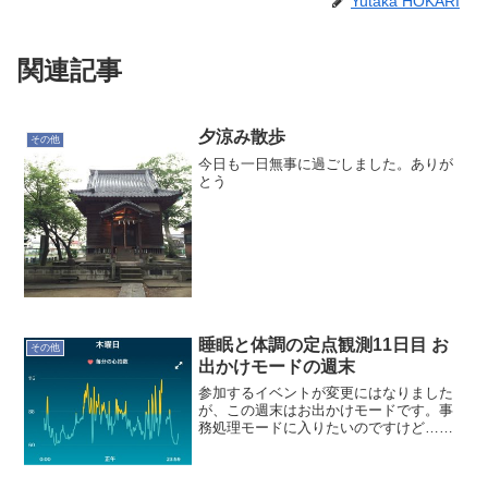
Yutaka HOKARI
関連記事
夕涼み散歩
その他
今日も一日無事に過ごしました。ありが
とう
睡眠と体調の定点観測11日目 お
その他
出かけモードの週末
参加するイベントが変更にはなりました
が、この週末はお出かけモードです。事
務処理モードに入りたいのですけど…こ
の週末もおあずけ (T_T)では記録です。本
日(3/12)の記録就寝時間:00:38起床時
間:08:14睡眠時間:7時間23分就寝前...