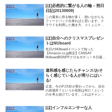
[ほ]必然的に繋がる人の輪 – 朔日
その他
日記(20130609)
この週末に得る物が多く…拙いながらも
フィードバック出来ればと思います。ク
ラウドを利用した働き方、コミュニケー
ションを取るための英語と、今、そして
近未来には必要なものが詰まっていまし
た。さて、どうアウトプットしますかね
[ほ]自分へのクリスマスプレゼン
その他
(^^;;--ほかりゆた...
トはNUboard
先日のNUboardイベントで知った
【Amazon.co.jp限定】CANSAY
NUboardB5判PPクロをポチっ！今日届い
ているはず！
違和感を感じたらチャンス!おそ
その他
らく感じている人が周りにはい
る!
正直、今のPJ方針が変わってから、自分
の居場所？というか役割は何だ！という
のを考え続けています。これはチャンス
でもあると考えています。とは言え、心
と身体のバランスは大事なのでオヤジの
心身は悲鳴をあげます。ここのところ絶
[ほ]インフルエンサーな人
その他
好調なことはないのです...