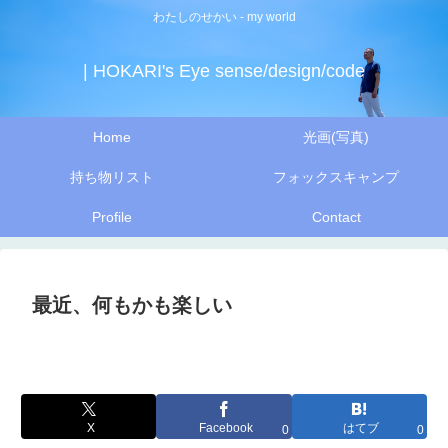
わたしのせかい - my world
| HOKARI's Eye sense/design/code
Home
光画(写真)
持ち物リスト
フォックスキャンプ
Profile
Contact
最近、何もかも楽しい
X
Facebook
はてブ
0
0