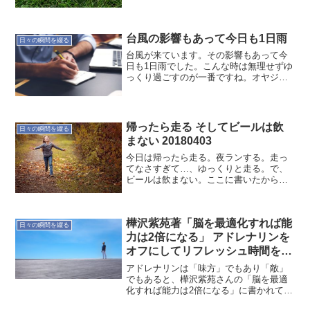
イバーまでやりました。ユーティリティ
もドライバーも思った以上に打てました
ね。欲が出てくるとダメでしたけど。数
台風の影響もあって今日も1日雨
年ぶりだから当然か。そ...
日々の瞬間を綴る
台風が来ています。その影響もあって今
日も1日雨でした。こんな時は無理せずゆ
っくり過ごすのが一番ですね。オヤジの
つぶやき… でした。
帰ったら走る そしてビールは飲
日々の瞬間を綴る
まない 20180403
今日は帰ったら走る。夜ランする。走っ
てなさすぎて…、ゆっくりと走る。で、
ビールは飲まない。ここに書いたから多
分飲まない。大丈夫なはず。
樺沢紫苑著「脳を最適化すれば能
日々の瞬間を綴る
力は2倍になる」 アドレナリンを
オフにしてリフレッシュ時間を取
ろう
アドレナリンは「味方」でもあり「敵」
でもあると、樺沢紫苑さんの「脳を最適
化すれば能力は2倍になる」に書かれてい
ます。最近は、オフタイムにフォーカス