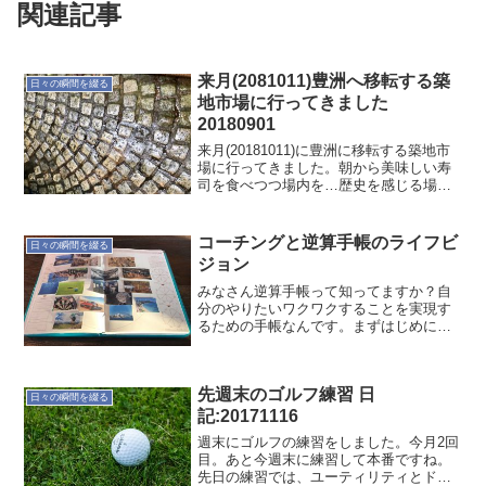
関連記事
来月(2081011)豊洲へ移転する築
日々の瞬間を綴る
地市場に行ってきました
20180901
来月(20181011)に豊洲に移転する築地市
場に行ってきました。朝から美味しい寿
司を食べつつ場内を…歴史を感じる場内
ですが、まぁ移転しないとなぁな感じ。
それでも何とか残したい場でもあるか
な。移転前に、また遊びに行こう！
コーチングと逆算手帳のライフビ
日々の瞬間を綴る
ジョン
みなさん逆算手帳って知ってますか？自
分のやりたいワクワクすることを実現す
るための手帳なんです。まずはじめにビ
ジョンを描くのですが…今回のコーチン
グで、ずっとほっておいた逆算手帳のラ
イフビジョンを少し進めました。って、
先週末のゴルフ練習 日
画像を貼っただけですけど...
日々の瞬間を綴る
記:20171116
週末にゴルフの練習をしました。今月2回
目。あと今週末に練習して本番ですね。
先日の練習では、ユーティリティとドラ