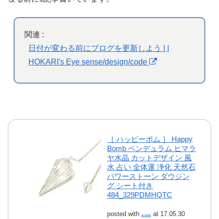
関連 :
日付が変わる前にブログを更新しよう | |
HOKARI's Eye sense/design/code
［ ハッピーボム ］ Happy
Bomb ペンデュラム ヒマラ
ヤ水晶 カットデザイン 風
水 占い 全体運 浄化 天然石
パワーストーン ダウジン
グ シート付き
484_329PDMHQTC
posted with
at 17.05.30
amazlet