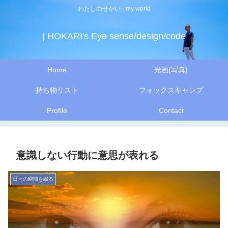
わたしのせかい - my world
| HOKARI's Eye sense/design/code
Home
光画(写真)
持ち物リスト
フォックスキャンプ
Profile
Contact
意識しない行動に意思が表れる
日々の瞬間を綴る