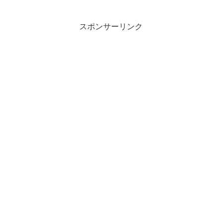
しているので、アドレナリンを出してチ
ャンスをものにしようというより、しっ
かりオフにして、どう休...
スポンサーリンク