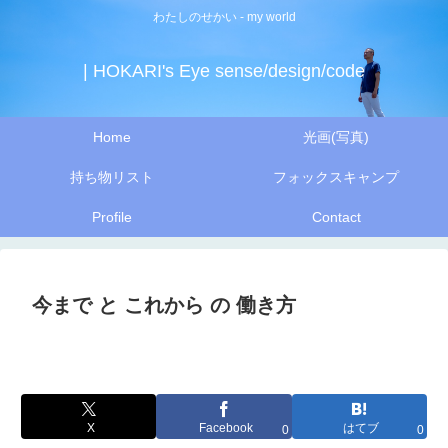
わたしのせかい - my world
| HOKARI's Eye sense/design/code
Home
光画(写真)
持ち物リスト
フォックスキャンプ
Profile
Contact
今まで と これから の 働き方
X
Facebook
はてブ
0
0