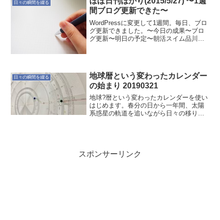
ほぼ日刊ほかり(2015/5/27) 〜1週
日々の瞬間を綴る
を観つつ歩いて千鳥ヶ...
間ブログ更新できた〜
WordPressに変更して1週間。毎日、ブロ
グ更新できました。〜今日の成果〜ブロ
グ更新〜明日の予定〜朝活スイム品川ラ
ンブログ更新睡眠時間の確保と集中が課
題なのは変わらず。シンプルなルーティ
ンはゆっくり考える。
地球暦という変わったカレンダー
日々の瞬間を綴る
の始まり 20190321
地球?暦という変わったカレンダーを使い
はじめます。春分の日から一年間、太陽
系惑星の軌道を追いながら日々の移り変
わりを感じるカレンダーです。惑星のピ
ン?を1日ずつ移動させていきます。ただ1
日ずつ移動させるのは火星まで。外惑星
は周回がゆっくりに...
スポンサーリンク