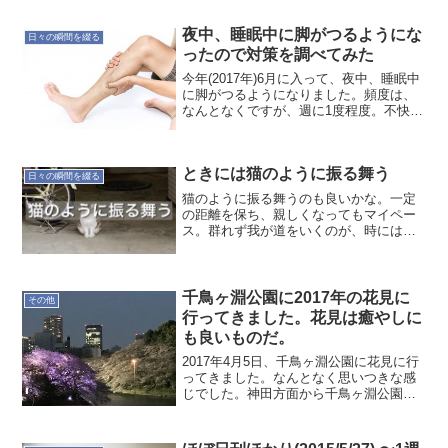
して魔法瓶(ポット)に入れている。水を飲
むときは魔法瓶からコップに...
夜中、睡眠中に脚がつるようにな
日々の瞬間を綴る
ったので対策を調べてみた
今年(2017年)6月に入って、夜中、睡眠中
に脚がつるようになりました。頻度は、
なんとなくですが、週に1度程度。不快な
痛みに起こされて睡眠の質も下がるか
ら、取れそうな対策を調べてみました。
原因としては下記の４つです。 水分不足
ときには猫のように振る舞う
ミネラル不足...
日々の瞬間を綴る
猫のように振る舞うのも良いかな。一定
の距離を保ち、親しくなってもマイペー
ス。群れず我が道をいくのが、時には理
想的かも。野良猫さんに会って思った。
千鳥ヶ淵公園に2017年の花見に
その他
行ってきました。花見は癒やしに
も良いものだ。
2017年4月5日、千鳥ヶ淵公園に花見に行
ってきました。なんとなく思いつきな感
じでした。神田方面から千鳥ヶ淵公園
へ。歩き始めたのは夕方まだ明るい時間
で、神田から電車などだとグルッと廻る
ので歩きを選択しました。皇居周りの桜