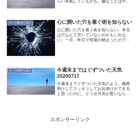
らい冬眠しているかも。嫌なことはやら
なくなったし、好きなことは積極的にチ
ャレンジしているのだが…そう感じる。
何がそうさせているのか？燃えさかる火
が鎮まって炭のようにな...
心に開いた穴を塞ぐ術を知らない
日々の瞬間を綴る
心に開いた穴を塞ぐ術を知らない。本当
は穴なんて空いていないのかもしれな
い。一旦、昨日で現場が納まったので、
そう感じているのかも。とにかく喪失感
を味わっている。今は考えないようにす
るため、年末年始は仕事も遊びも多いに
しようと思う。まぁただこれ...
今週末まではぐずついた天気
日々の瞬間を綴る
20200717
今週末までぐずついた天気のよう。梅雨
明けしてスッキリしてお出掛けができる
と思ったのに。どうせ天気が悪いなら明
日はしっかりと雨が降って欲しい。そう
でなければ曇りでも良いから隙間から青
空が見えるくらいになって欲しい。とは
いえ自然が相手なのでどう...
スポンサーリンク