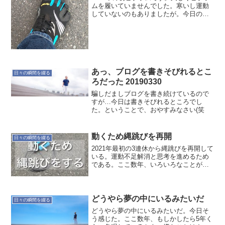
ムを履いていませんでした。寒いし運動
していないのもありましたが。今日の夕
方に出掛ける時に、ふと思い立ちビブラ
ムを履いてみました。雨の日以外は、ま
た、ビブラムを履いてみよう〜【スポー
ツ専用5本指靴下】ラ...
あっ、ブログを書きそびれるとこ
日々の瞬間を綴る
ろだった 20190330
騙しだましブログを書き続けているので
すが…今日は書きそびれるところでし
た。ということで、おやすみなさい(笑
動くため縄跳びを再開
日々の瞬間を綴る
2021年最初の3連休から縄跳びを再開して
いる。運動不足解消と思考を進めるため
である。ここ数年、いろいろなことが停
滞気味。それらを動かすため、先ずは身
体を動かすとこから。身体が動かないこ
とには何も動かないのだ。とにかく動け
る身体にすること。...
どうやら夢の中にいるみたいだ
日々の瞬間を綴る
どうやら夢の中にいるみたいだ。今日そ
う感じた。ここ数年、もしかしたら5年く