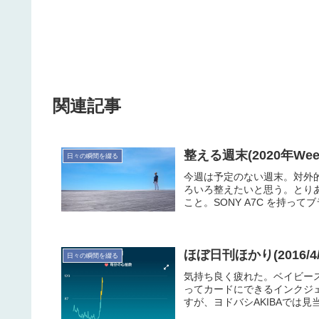
関連記事
整える週末(2020年Week
日々の瞬間を綴る
今週は予定のない週末。対外
ろいろ整えたいと思う。とり
こと。SONY A7C を持って
ほぼ日刊ほかり(2016/
日々の瞬間を綴る
気持ち良く疲れた。ベイビー
ってカードにできるインクジェ
すが、ヨドバシAKIBAでは見当