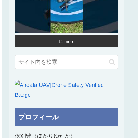
11 more
プロフィール
保刈豊（ほかりゆたか）