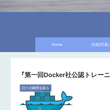
Home
光画(写真)
『第一回Docker社公認トレ
日々の瞬間を綴る