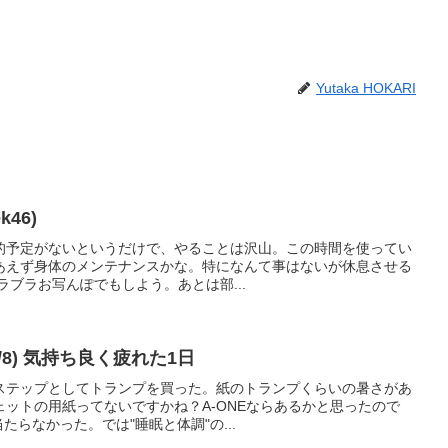
Yutaka HOKARI
46)
的予定がないというだけで、やることは沢山。この時間を使ってい
あえず身体のメンテナンスかな。特になんて事はないが休息させる
ブラブラお写んぽでもしよう。あとは部...
4/8) 気持ち良く疲れた1日
ステップとしてトランプを買った。紙のトランプくらいの暑さがあ
ットの用紙ってないですかね？A-ONEならあるかと思ったので
たらなかった。では"睡眠と体調"の...