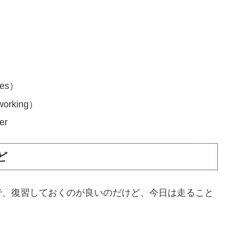
es）
orking）
r
ど
で、復習しておくのが良いのだけど、今日は走ること