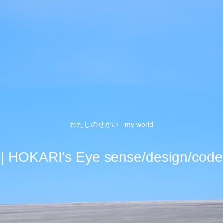
わたしのせかい - my world
| HOKARI's Eye sense/design/code