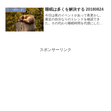
は1時間17分続くということなので、時間
に余裕があるので多くの人がみることが
できそうですね。皆既食の始まりは
睡眠は多くを解決する 20180824
日々の瞬間を綴る
21:51...
今日は夜のイベントがあって夜更かし。
最近の自分なりのトレンドを確認でき
た。その代わり睡眠時間を代償にしたけ
ど。今週は睡眠時間を大切にすることに
チャレンジした。その成果を、ある程度
確認できた。おそらく抱えていたであろ
うストレスによる身体の不調...
スポンサーリンク