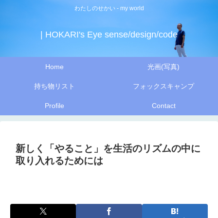
わたしのせかい - my world
| HOKARI's Eye sense/design/code
Home
光画(写真)
持ち物リスト
フォックスキャンプ
Profile
Contact
新しく「やること」を生活のリズムの中に
取り入れるためには