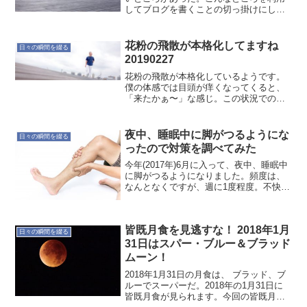
してブログを書くことの切っ掛けにしよ
うと思う。忙しいを言い訳にして(実際忙
しいのだが)、ブログを書かないことが
多々ある。書こうと思っても、3行でも書
花粉の飛散が本格化してますね
日々の瞬間を綴る
き続けていないと、い...
20190227
花粉の飛散が本格化しているようです。
僕の体感では目頭が痒くなってくると、
「来たかぁ〜」な感じ。この状況でのア
レルギー症状は致しかたないです。とり
あえず酷くならないようにしたい。
夜中、睡眠中に脚がつるようにな
日々の瞬間を綴る
ったので対策を調べてみた
今年(2017年)6月に入って、夜中、睡眠中
に脚がつるようになりました。頻度は、
なんとなくですが、週に1度程度。不快な
痛みに起こされて睡眠の質も下がるか
ら、取れそうな対策を調べてみました。
原因としては下記の４つです。 水分不足
皆既月食を見逃すな！ 2018年1月
ミネラル不足...
日々の瞬間を綴る
31日はスパー・ブルー＆ブラッド
ムーン！
2018年1月31日の月食は、 ブラッド、ブ
ルーでスーパーだ。2018年の1月31日に
皆既月食が見られます。今回の皆既月食