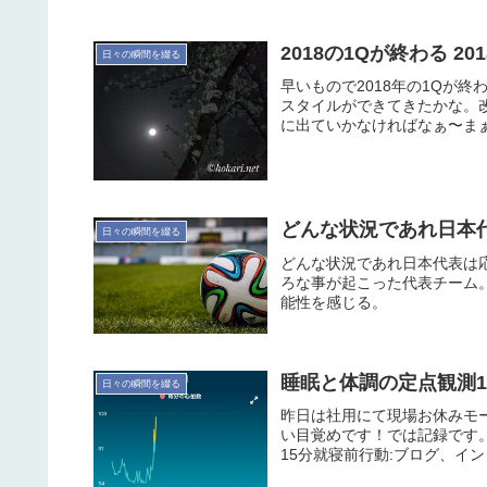
2018の1Qが終わる 201
日々の瞬間を綴る
早いもので2018年の1Qが
スタイルができてきたかな。
に出ていかなければなぁ〜ま
どんな状況であれ日本代表
日々の瞬間を綴る
どんな状況であれ日本代表は
ろな事が起こった代表チーム
能性を感じる。
睡眠と体調の定点観測1
日々の瞬間を綴る
昨日は社用にて現場お休みモ
い目覚めです！では記録です。本日
15分就寝前行動:ブログ、イン