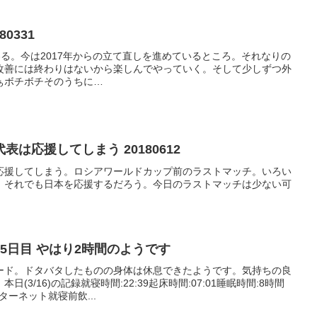
80331
終わる。今は2017年からの立て直しを進めているところ。それなりの
改善には終わりはないから楽しんでやっていく。そして少しずつ外
ぁボチボチそのうちに…
は応援してしまう 20180612
応援してしまう。ロシアワールドカップ前のラストマッチ。いろい
。それでも日本を応援するだろう。今日のラストマッチは少ない可
5日目 やはり2時間のようです
ード。ドタバタしたものの身体は休息できたようです。気持ちの良
(3/16)の記録就寝時間:22:39起床時間:07:01睡眠時間:8時間
ターネット就寝前飲...