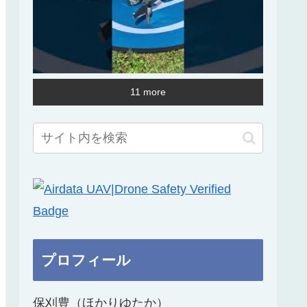
11 more
プロフィール
保刈豊（ほかりゆたか）