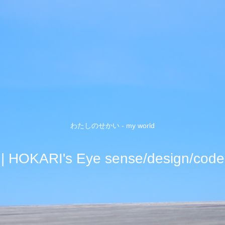
わたしのせかい - my world
| HOKARI's Eye sense/design/code