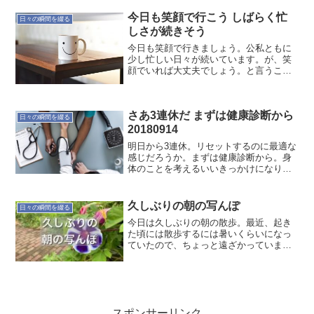
今日も笑顔で行こう しばらく忙
日々の瞬間を綴る
しさが続きそう
今日も笑顔で行きましょう。公私ともに
少し忙しい日々が続いています。が、笑
顔でいれば大丈夫でしょう。と言うこと
でスマイルです。上を向いて笑顔でいれ
ば、自ずと良い気分になってきます。さ
ぁ、行きましょう！#2017/6/16更新頻道
さあ3連休だ まずは健康診断から
日々の瞬間を綴る
20180914
明日から3連休。リセットするのに最適な
感じだろうか。まずは健康診断から。身
体のことを考えるいいきっかけになりま
すね。今夜はゆっくり休もう。
久しぶりの朝の写んぽ
日々の瞬間を綴る
今日は久しぶりの朝の散歩。最近、起き
た頃には散歩するには暑いくらいになっ
ていたので、ちょっと遠ざかっていまし
た。曇っていたのですが、朝顔が元気に
咲いていました。そしてこちらも久しぶ
りの定点ショット。いろいろ変化がある
ものですね。
スポンサーリンク