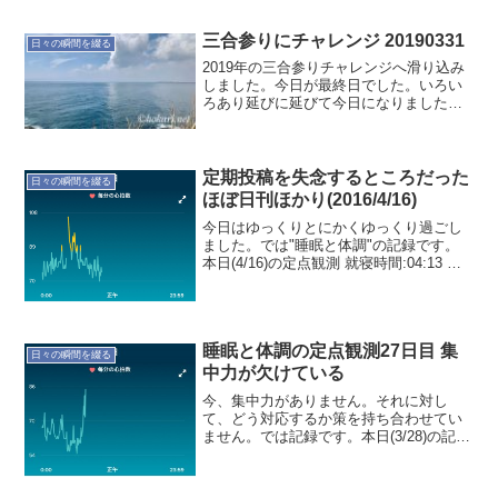
三合参りにチャレンジ 20190331
日々の瞬間を綴る
2019年の三合参りチャレンジへ滑り込み
しました。今日が最終日でした。いろい
ろあり延びに延びて今日になりました。
それでもチャレンジする権利は得たいる
訳です。氣を持って帰れたかな？
定期投稿を失念するところだった
日々の瞬間を綴る
ほぼ日刊ほかり(2016/4/16)
今日はゆっくりとにかくゆっくり過ごし
ました。では"睡眠と体調"の記録です。
本日(4/16)の定点観測 就寝時間:04:13 起
床時間:09:26 睡眠時間:5時間4分 就寝前
行動:インターネット、地震情報視聴 就寝
前飲食:ビール350ml ...
睡眠と体調の定点観測27日目 集
日々の瞬間を綴る
中力が欠けている
今、集中力がありません。それに対し
て、どう対応するか策を持ち合わせてい
ません。では記録です。本日(3/28)の記録
就寝時間:02:24 起床時間:07:02 睡眠時
間:4時間26分 就寝前行動:インターネッ
ト、録画番組 就寝前飲食:ビール...