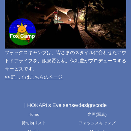
フォックスキャンプは、皆さまのスタイルに合わせたアウ
トドアライフを、飯泉賢と私、保刈豊がプロデュースする
サービスです。
>> 詳しくはこちらのページ
| HOKARI's Eye sense/design/code
Home
光画(写真)
持ち物リスト
フォックスキャンプ