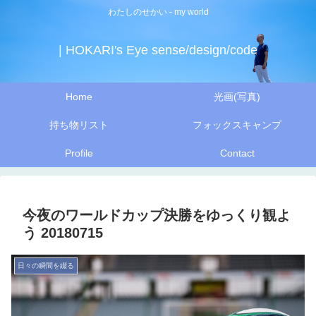
わたしのせかい - my world
| HOKARI's Eye sense/design/code
Home
光画(写真)
持ち物リスト
フォックスキャンプ
Profile
Contact
今夜のワールドカップ決勝をゆっくり観よ
う 20180715
日々の瞬間を綴る