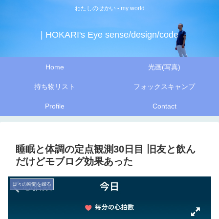
わたしのせかい - my world
| HOKARI's Eye sense/design/code
Home
光画(写真)
持ち物リスト
フォックスキャンプ
Profile
Contact
睡眠と体調の定点観測30日目 旧友と飲ん
だけどモブログ効果あった
日々の瞬間を綴る