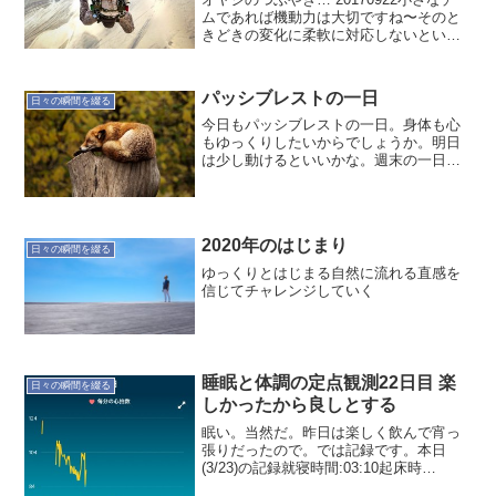
ムであれば機動力は大切ですね〜そのと
きどきの変化に柔軟に対応しないといけ
ないからです。だからいろいろな刺激を
受けないとダメ？ですなぁ。小さなチー
ムにいるなら、外に出て普段と違う感覚
パッシブレストの一日
日々の瞬間を綴る
に触れないと感...
今日もパッシブレストの一日。身体も心
もゆっくりしたいからでしょうか。明日
は少し動けるといいかな。週末の一日は
アクティブレストにしたいですね。オヤ
ジのつぶやき…20171223
2020年のはじまり
日々の瞬間を綴る
ゆっくりとはじまる自然に流れる直感を
信じてチャレンジしていく
睡眠と体調の定点観測22日目 楽
日々の瞬間を綴る
しかったから良しとする
眠い。当然だ。昨日は楽しく飲んで宵っ
張りだったので。では記録です。本日
(3/23)の記録就寝時間:03:10起床時
間:07:07睡眠時間:3時間51分就寝前行