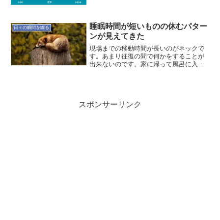
動:TV就寝前飲食:ハイボール 350ml x 1、
ヨーグルト、白湯起床時気分:2...
睡眠時間が短いものの休むパター
日々の瞬間を綴る
ンが見えてきた
現場までの移動時間が長いのがネックで
す。あまり往復の間で何かをすることが
出来ないのです。家に帰って風呂に入っ
て少し時間があるかどうか。何かを始め
ると睡眠時間を削ってしまうことがほと
んど。しっかり睡眠時間を取って、かつ
質を良くしていきたい。昨...
スポンサーリンク