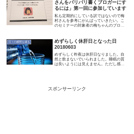
さんをバリバリ書くブロガーにす
るには」第一回に参加しています
私も定期的にしている訳ではないので梅
村さんを参考にがんばっていきたい。こ
のセミナーの対象者の梅ちゃんのブログ
「さゆりっぷ」、今は絶賛更新中みたい
です（笑そうであれば、ずっとこのセミ
ナーやればいいんじゃないかなぁ〜質よ
めずらしく休肝日となった日
日々の瞬間を綴る
り量より更新頻度〜「好き...
20180603
めずらしく昨夜は休肝日なりました。自
然と飲まないでいられました。睡眠の質
は良いようには見えません。ただし感覚
的には良く寝られた感じです。数日続け
たらスッキリした感じになるんでしょう
かね。今日も休肝日にしてみようかな。
スポンサーリンク