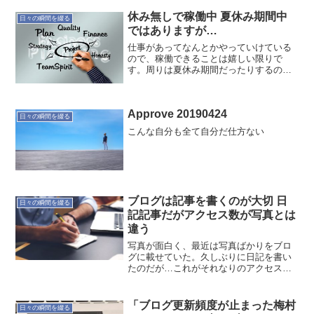
は禁酒。
休み無しで稼働中 夏休み期間中
日々の瞬間を綴る
ではありますが…
仕事があってなんとかやっていけている
ので、稼働できることは嬉しい限りで
す。周りは夏休み期間だったりするので
オフィスに出ているのは少数。そんな環
境で溜まっていたタスクを一気に片付け
ました。結構クリアになったと思うの
Approve 20190424
で、ちゃんと次の設計構築に取...
日々の瞬間を綴る
こんな自分も全て自分だ仕方ない
ブログは記事を書くのが大切 日
日々の瞬間を綴る
記記事だがアクセス数が写真とは
違う
写真が面白く、最近は写真ばかりをブロ
グに載せていた。久しぶりに日記を書い
たのだが…これがそれなりのアクセス。
まぁレベルはいろいろですけど(笑拙い文
章でも、私の近況なりを楽しんでくれる
んだなぁと思うと嬉しく思います。ふと
「ブログ更新頻度が止まった梅村
日々の瞬間を綴る
思う。写真を上げる時、...