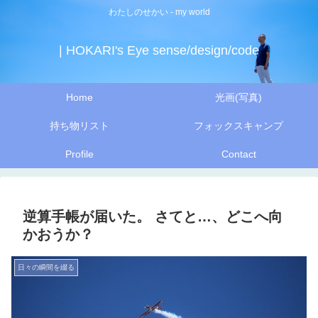
わたしのせかい - my world
| HOKARI's Eye sense/design/code
Home
光画(写真)
持ち物リスト
フォックスキャンプ
Profile
Contact
逆算手帳が届いた。 さてと…、どこへ向
かおうか？
日々の瞬間を綴る