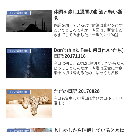
体調を崩し1週間の断酒と軽い断
日々の瞬間を綴る
食
体調を崩しているので断酒は止むを得ず
というところですが、今回は、断食もど
きまでしてみました。一般的に生物は病
気になると食欲が減退します。食べ物を
食べて消化しなければならないエネルギ
ーを免疫力向上の方へ舵取りするからだ
Don’t think. Feel. 朔日(ついたち)
日々の瞬間を綴る
そうです。最近の私の場合...
日記:20171118
今日は朔日。20:42に新月だ。だからなん
だってことなんだが…今週は完全に一点
集中へ切り替えるため、ゆっくり変換モ
ードで過ごした。そして気付いたら朔
日。私にとってはいいタイミングだと思
う。ここから進むために感じよう。Don't
ただの日記 20170828
think....
日々の瞬間を綴る
今日も集中した明日は学びの日ゆっくり
寝よう
もしかしたら理解しているときは
日々の瞬間を綴る