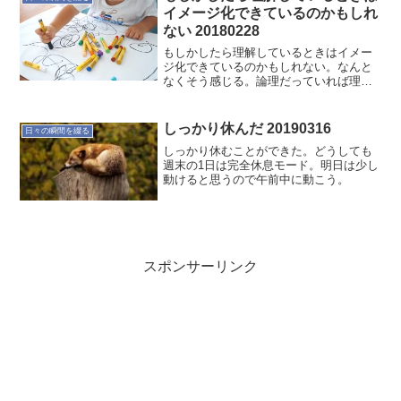
イメージ化できているのかもしれ
ない 20180228
もしかしたら理解しているときはイメー
ジ化できているのかもしれない。なんと
なくそう感じる。論理だっていれば理解
できるものと思っていた。ふと感じたこ
とは、自分自身が理解しているときはイ
メージ化しているときではないかと。ま
しっかり休んだ 20190316
日々の瞬間を綴る
た、1つ検証したいことが...
しっかり休むことができた。どうしても
週末の1日は完全休息モード。明日は少し
動けると思うので午前中に動こう。
スポンサーリンク