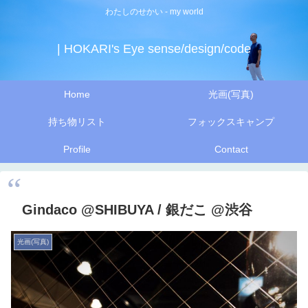
わたしのせかい - my world
| HOKARI's Eye sense/design/code
Home
光画(写真)
持ち物リスト
フォックスキャンプ
Profile
Contact
Gindaco @SHIBUYA / 銀だこ @渋谷
光画(写真)