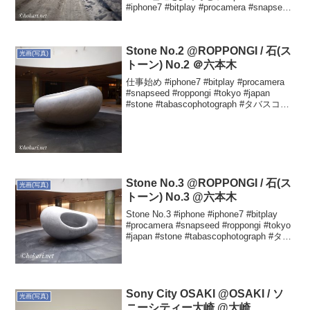
#iphone7 #bitplay #procamera #snapseed
#soka #saitama #japa...
Stone No.2 @ROPPONGI / 石(ス
光画(写真)
トーン) No.2 ＠六本木
仕事始め #iphone7 #bitplay #procamera
#snapseed #roppongi #tokyo #japan
#stone #tabascophotograph #タバスコ光
画 Yutaka HOKARIさん(@h...
Stone No.3 @ROPPONGI / 石(ス
光画(写真)
トーン) No.3 @六本木
Stone No.3 #iphone #iphone7 #bitplay
#procamera #snapseed #roppongi #tokyo
#japan #stone #tabascophotograph #タバ
スコ光画 #石 #...
Sony City OSAKI @OSAKI / ソ
光画(写真)
ニーシティー大崎 @大崎