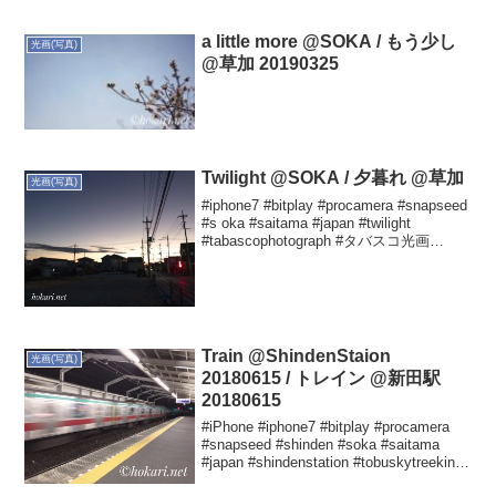
a little more @SOKA / もう少し
光画(写真)
@草加 20190325
Twilight @SOKA / 夕暮れ @草加
光画(写真)
#iphone7 #bitplay #procamera #snapseed
#s oka #saitama #japan #twilight
#tabascophotograph #タバスコ光画
Yutaka HOKARIさん(@hoka...
Train @ShindenStaion
光画(写真)
20180615 / トレイン @新田駅
20180615
#iPhone #iphone7 #bitplay #procamera
#snapseed #shinden #soka #saitama
#japan #shindenstation #tobuskytreekine
#tabascop...