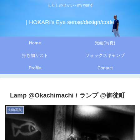
わたしのせかい - my world
| HOKARI's Eye sense/design/code
Home
光画(写真)
持ち物リスト
フォックスキャンプ
Profile
Contact
Lamp @Okachimachi / ランプ @御徒町
光画(写真)