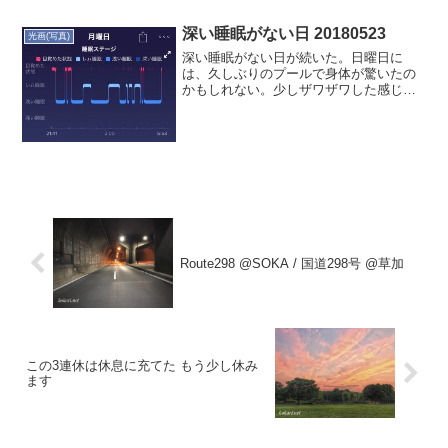
深い睡眠がない日 20180523
光画(写真)
深い睡眠がない日が続いた。日曜日に
は、久しぶりのプールで身体が驚いたの
かもしれない。少しザワザワした感じは
あった。翌日も深い睡眠がないのだが、
理由がわからない。家飲みなのだが、飲
みすぎたのだろうか。で、昨夜は、深い
睡眠が戻った。久しぶりの禁...
Route298 @SOKA / 国道298号 @草加
この3連休は休息に充てた もう少し休み
ます