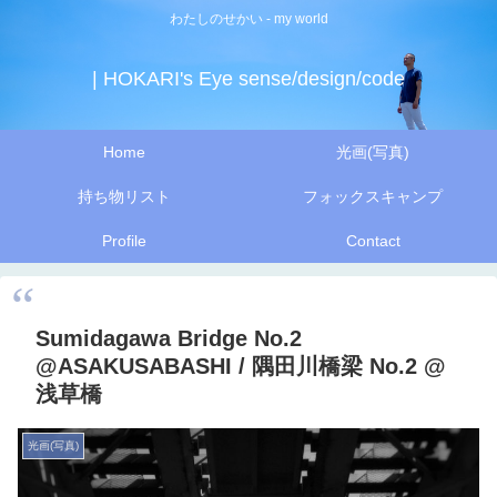
わたしのせかい - my world
| HOKARI's Eye sense/design/code
Home
光画(写真)
持ち物リスト
フォックスキャンプ
Profile
Contact
Sumidagawa Bridge No.2
@ASAKUSABASHI / 隅田川橋梁 No.2 @
浅草橋
光画(写真)