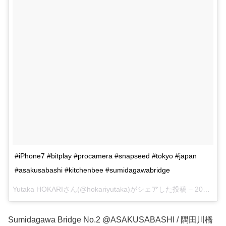
#iPhone7 #bitplay #procamera #snapseed #tokyo #japan
#asakusabashi #kitchenbee #sumidagawabridge
Yutaka HOKARIさん(@hokariyutaka)がシェアした投稿 –
2017 9月 9 8:29午後 PDT
Sumidagawa Bridge No.2 @ASAKUSABASHI / 隅田川橋