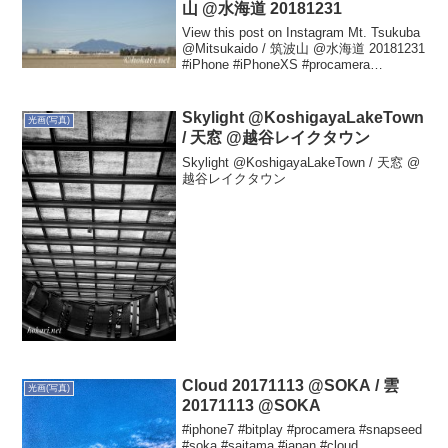
山 @水海道 20181231
View this post on Instagram Mt. Tsukuba
@Mitsukaido / 筑波山 @水海道 20181231
#iPhone #iPhoneXS #procamera
#snapseed #mitsukai...
Skylight @KoshigayaLakeTown
光画(写真)
/ 天窓 @越谷レイクタウン
Skylight @KoshigayaLakeTown / 天窓 @
越谷レイクタウン
Cloud 20171113 @SOKA / 雲
光画(写真)
20171113 @SOKA
#iphone7 #bitplay #procamera #snapseed
#soka #saitama #japan #cloud