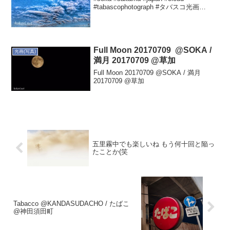
#tabascophotograph #タバスコ光画
Yutaka HOKARIさん(@hokariyu...
Full Moon 20170709 @SOKA /
光画(写真)
満月 20170709 @草加
Full Moon 20170709 @SOKA / 満月
20170709 @草加
五里霧中でも楽しいね もう何十回と陥っ
たことか(笑
Tabacco @KANDASUDACHO / たばこ
@神田須田町