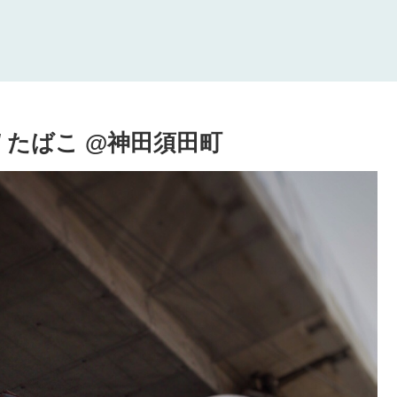
O / たばこ @神田須田町