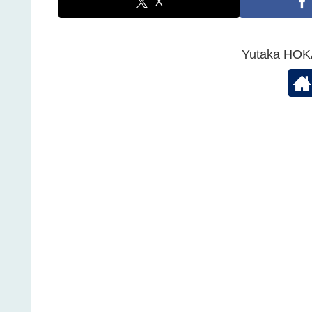
X
Yutaka 