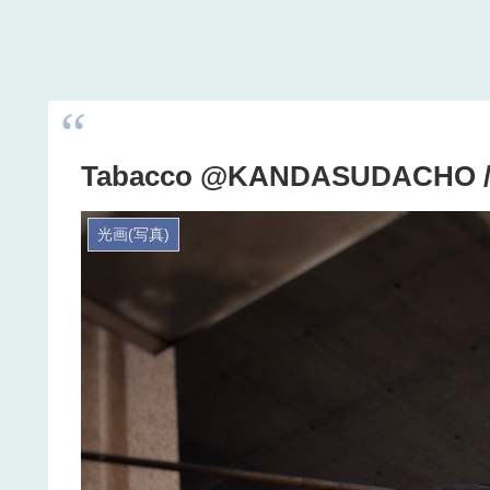
Tabacco @KANDASUDACH
光画(写真)