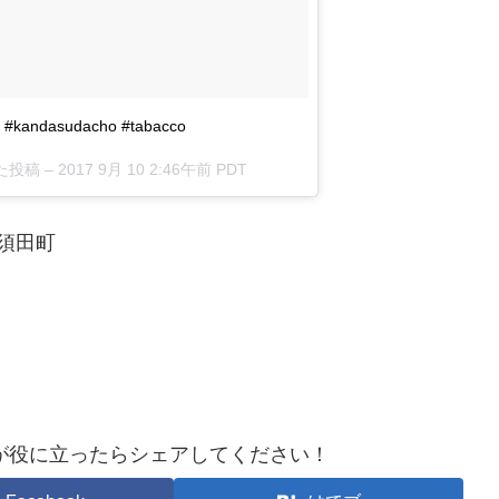
n #kandasudacho #tabacco
した投稿 –
2017 9月 10 2:46午前 PDT
神田須田町
が役に立ったらシェアしてください！