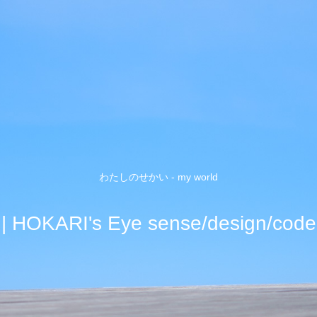
わたしのせかい - my world
| HOKARI's Eye sense/design/code