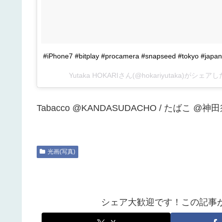
#iPhone7 #bitplay #procamera #snapseed #tokyo #japa
Yutaka HOKARIさん(@hokariyutaka)がシェア
Tabacco @KANDASUDACHO / たばこ @
光画(写真)
シェア大歓迎です！この記事