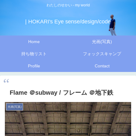
わたしのせかい - my world
| HOKARI's Eye sense/design/code
Home
光画(写真)
持ち物リスト
フォックスキャンプ
Profile
Contact
Flame ＠subway / フレーム ＠地下鉄
光画(写真)