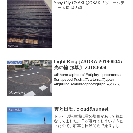
Sony City OSAKI @OSAKI / ソニーシテ
ィー大崎 @大崎
Light Ring @SOKA 20180604 /
光画(写真)
光の輪 @草加 20180604
#iPhone #iphone7 #bitplay #procamera
#snapseed #soka #saitama #japan
#lightring #tabascophotograph #タバスコ
光画 #光の輪 #2018060...
雲と日没 / cloud&sunset
光画(写真)
ドライブ駐車場に雲の境目があって気に
なってました。日が暮れてしまいそうだ
ったので、駐車し日没間近で撮りまし
た。この後、雲の境目も消えてしまって