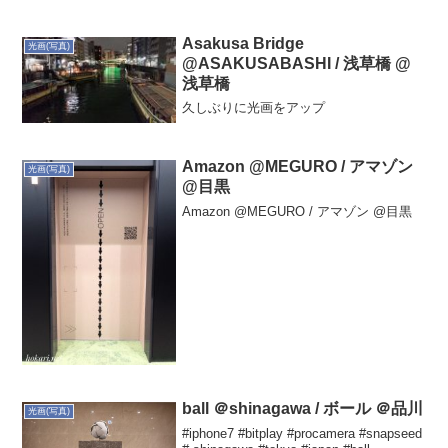
いたので、良いタイミングでした。気持
ちの良いタイミングで撮れて良かった。
Asakusa Bridge
光画(写真)
@ASAKUSABASHI / 浅草橋 @
浅草橋
久しぶりに光画をアップ
Amazon @MEGURO / アマゾン
光画(写真)
@目黒
Amazon @MEGURO / アマゾン @目黒
ball ＠shinagawa / ボール ＠品川
光画(写真)
#iphone7 #bitplay #procamera #snapseed