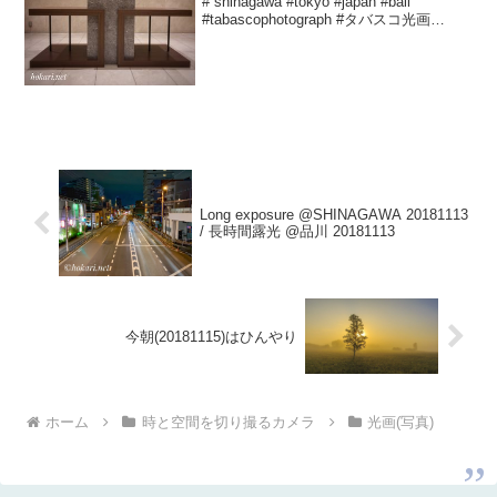
# shinagawa #tokyo #japan #ball
#tabascophotograph #タバスコ光画
Yutaka HOKARIさん(@hokar...
Long exposure @SHINAGAWA 20181113
/ 長時間露光 @品川 20181113
今朝(20181115)はひんやり
ホーム
時と空間を切り撮るカメラ
光画(写真)