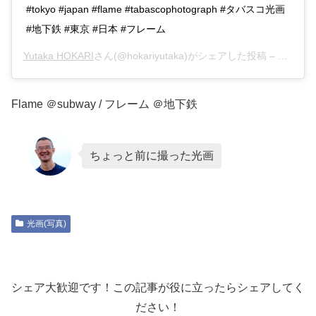
#tokyo #japan #flame #tabascophotograph #タバスコ光画
#地下鉄 #東京 #日本 #フレーム
Yutaka HOKARI
さん(@hokariyutaka)がシェアした投稿 –
2018年
Flame ＠subway / フレーム ＠地下鉄
ちょっと前に撮った光画
光画(写真)
シェア大歓迎です！この記事が役に立ったらシェアしてく
ださい！