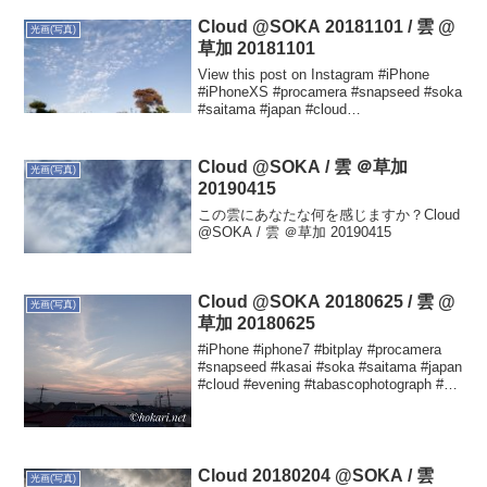
Cloud @SOKA 20181101 / 雲 @
光画(写真)
草加 20181101
View this post on Instagram #iPhone
#iPhoneXS #procamera #snapseed #soka
#saitama #japan #cloud
#tabascophotograph #タバスコ...
Cloud @SOKA / 雲 ＠草加
光画(写真)
20190415
この雲にあなたな何を感じますか？Cloud
@SOKA / 雲 ＠草加 20190415
Cloud @SOKA 20180625 / 雲 @
光画(写真)
草加 20180625
#iPhone #iphone7 #bitplay #procamera
#snapseed #kasai #soka #saitama #japan
#cloud #evening #tabascophotograph #タ
バスコ光画 #...
Cloud 20180204 @SOKA / 雲
光画(写真)