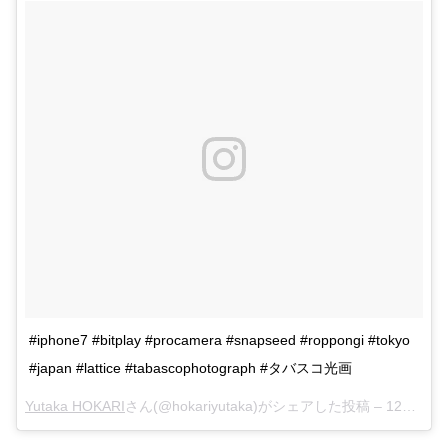
#iphone7 #bitplay #procamera #snapseed #roppongi #tokyo
#japan #lattice #tabascophotograph #タバスコ光画
Yutaka HOKARI
さん(@hokariyutaka)がシェアした投稿 –
12月 27, 2017 at 3:41午前 PST