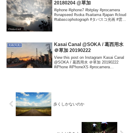
20180204 @草加
#iphone #iphone7 #bitplay #procamera
#snapseed #soka #saitama #japan #cloud
#tabascophotograph #タバスコ光画 #雲
Yutaka HOKARIさ...
Kasai Canal @SOKA / 葛西用水
光画(写真)
＠草加 20190222
View this post on Instagram Kasai Canal
@SOKA / 葛西用水 ＠草加 20190222
#iPhone #iPhoneXS #procamera
#snapseed #soka #saitama ...
歩くしかないのか