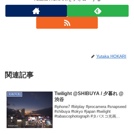
Yutaka HOKARI
関連記事
Twilight @SHIBUYA / 夕暮れ @
光画(写真)
渋谷
#iphone7 #bitplay #procamera #snapseed
#shibuya #tokyo #japan #twilight
#tabascophotograph #タバスコ光画
Yutaka HOKARIさん(@hoka...