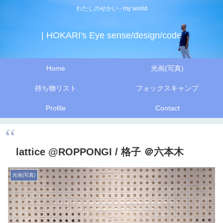
わたしのせかい - my world
| HOKARI's Eye sense/design/code
Home
光画(写真)
持ち物リスト
フォックスキャンプ
Profile
Contact
lattice @ROPPONGI / 格子 ＠六本木
光画(写真)