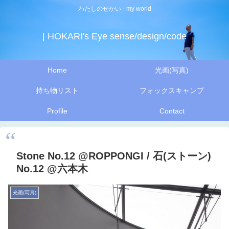
わたしのせかい - my world
| HOKARI's Eye sense/design/code
Home
光画(写真)
持ち物リスト
フォックスキャンプ
Profile
Contact
Stone No.12 @ROPPONGI / 石(ストーン)
No.12 @六本木
光画(写真)