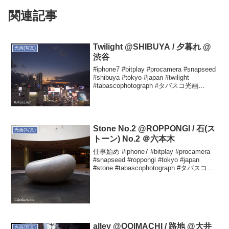
関連記事
Twilight @SHIBUYA / 夕暮れ @
光画(写真)
渋谷
#iphone7 #bitplay #procamera #snapseed
#shibuya #tokyo #japan #twilight
#tabascophotograph #タバスコ光画
Yutaka HOKARIさん(@hoka...
Stone No.2 @ROPPONGI / 石(ス
光画(写真)
トーン) No.2 ＠六本木
仕事始め #iphone7 #bitplay #procamera
#snapseed #roppongi #tokyo #japan
#stone #tabascophotograph #タバスコ光
画 Yutaka HOKARIさん(@h...
alley @OOIMACHI / 路地 @大井
光画(写真)