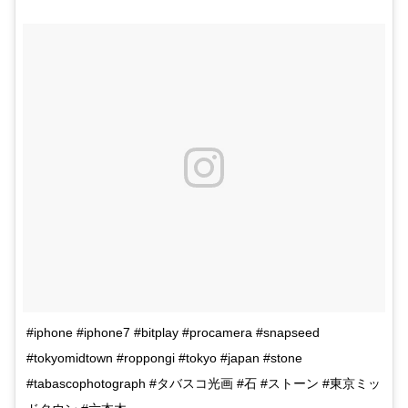
#iphone #iphone7 #bitplay #procamera #snapseed
#tokyomidtown #roppongi #tokyo #japan #stone
#tabascophotograph #タバスコ光画 #石 #ストーン #東京ミッ