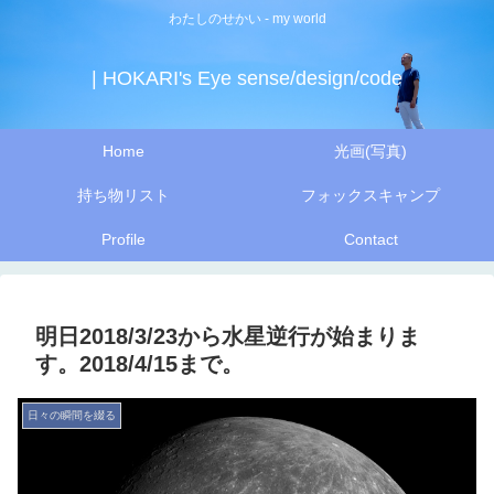
わたしのせかい - my world
| HOKARI's Eye sense/design/code
Home
光画(写真)
持ち物リスト
フォックスキャンプ
Profile
Contact
明日2018/3/23から水星逆行が始まりま
す。2018/4/15まで。
日々の瞬間を綴る