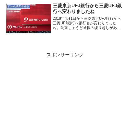
成功した場合は、かなり理想の形に近づ
三菱東京UFJ銀行から三菱UFJ銀
きそうだが、今までとの大...
日々の瞬間を綴る
行へ変わりましたね
2018年4月1日から三菱東京UFJ銀行から
三菱UFJ銀行へ銀行名が変わりました
ね。先週ちょうど通帳の繰り越しがあり
ました。ちゃんと切り替わっています。
当然か(笑普段あまり気にしないですが、
とりあえず時事ネタということで。
スポンサーリンク