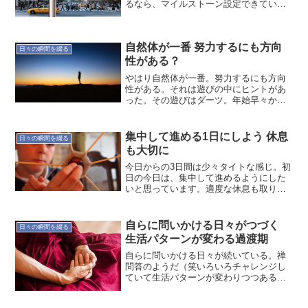
るなら、マイルストーン設定できている
だろうか？予定は未定なので、絶対こう
なるはありません。想定外のことも考慮
しながら進めないとならないですね。今
自然体が一番 努力するにも方向
一度、見直してみよう。
日々の瞬間を綴る
性がある？
やはり自然体が一番。努力するにも方向
性がある。それは遊びの中にヒントがあ
った。その遊びはダーツ。年始早々から
ダーツをしたのですが、そこにいた方と
話していて無理な体勢で投げていること
に気付かされた。なんとなくこうでなけ
集中して進める1日にしよう 休息
日々の瞬間を綴る
ればならないという思い込...
も大切に
今日からの3日間は少々タイトな感じ。初
日の今日は、集中して進めるようにした
いと思っています。適度な休息も取りな
がら。
自らに問いかける日々がつづく
日々の瞬間を綴る
生活パターンが変わる過渡期
自らに問いかける日々が続いている。禅
問答のようだ（笑いろいろチャレンジし
ていて生活パターンが変わりつつあるの
が要因。チャレンジに成功しても失敗し
ても、この半年のパターンとは変わる。