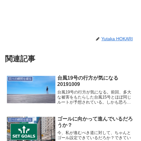
Yutaka HOKARI
関連記事
台風19号の行方が気になる
日々の瞬間を綴る
20191009
台風19号の行方が気になる。前回、多大
な被害をもたらした台風15号とほぼ同じ
ルートが予想されている。しかも恐ろし
いことに勢力は前回より強そう。何が起
こるか分からないから可能な範囲で災害
に備えよう。
ゴールに向かって進んでいるだろ
日々の瞬間を綴る
うか？
今、私が進むべき道に対して、ちゃんと
ゴール設定できているだろか？できてい