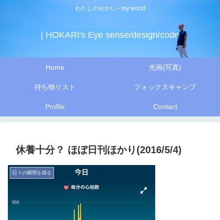
わたしのせかい - my world
| HOKARI's Eye sense/design/code
Home
光画(写真)
持ち物リスト
フォックスキャンプ
Profile
Contact
休養十分？ ほぼ日刊ほかり(2016/5/4)
日々の瞬間を綴る