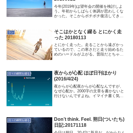
今年(2019年)は望年会の開催を検討しよ
う。年初からしばらく体調が思わしくな
かった。そこからボチボチ復活してきて
から流れが少しずつ変わってきた。変わ
るきっかけはアウトドアの活動と九星気
学だと思う。アウトドアはフォックスキ
そこはかとなく綴る とにかく走
ラン
ャンプとして5月か...
った 20180113
とにかく走った。走ることから遠ざかっ
ているので、この寒さだと走り始めるた
めのハードルが上がる。普段だとちゃん
とランニング用のウェアに着替えて30分
ほど走る。家の中にいても寒さでランニ
ングウェアに着替えること自体、頭が拒
夜からが心配 ほぼ日刊ほかり
否してしまう。だから今...
日々の瞬間を綴る
(2016/4/24)
夜からが心配夜からが心配なんですが、
なぜ心配か。2000字の文章を書かないと
行けないんですよね。イマイチ書く気が
出てこない。では"睡眠と体調"の記録で
す。本日(4/23)の定点観測 就寝時間:01:06
起床時間:07:57 睡眠時間:6時...
Don’t think. Feel. 朔日(ついたち)
日々の瞬間を綴る
日記:20171118
今日は朔日。20:42に新月だ。だからなん