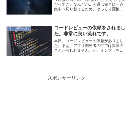
だってことなんだが…今週は完全に一点
集中へ切り替えるため、ゆっくり変換モ
ードで過ごした。そして気付いたら朔
日。私にとってはいいタイミングだと思
う。ここから進むために感じよう。Don't
コードレビューの依頼をされまし
think....
日々の瞬間を綴る
た。非常に良い流れです。
本日、コードレビューの依頼がありまし
た。まぁ、アプリ開発者の仲では普通の
ことかもしれません。が、インフラをや
ってきた者にとって、何気に嬉しいもの
です。私1人で良いレビューができるとは
思っていないので、グループで共有した
いですね。ピースを作っ...
スポンサーリンク