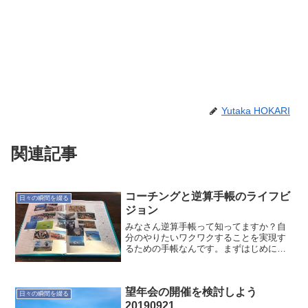
Yutaka HOKARI
関連記事
コーチングと逆算手帳のライフビ
日々の瞬間を綴る
ジョン
みなさん逆算手帳って知ってますか？自
分のやりたいワクワクすることを実現す
るための手帳なんです。まずはじめにビ
ジョンを描くのですが…今回のコーチン
グで、ずっとほっておいた逆算手帳のラ
イフビジョンを少し進めました。って、
望年会の開催を検討しよう
画像を貼っただけですけど...
日々の瞬間を綴る
20190921