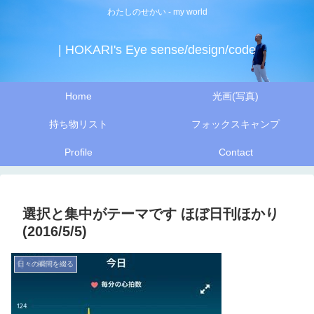
わたしのせかい - my world
| HOKARI's Eye sense/design/code
Home
光画(写真)
持ち物リスト
フォックスキャンプ
Profile
Contact
選択と集中がテーマです ほぼ日刊ほかり
(2016/5/5)
日々の瞬間を綴る