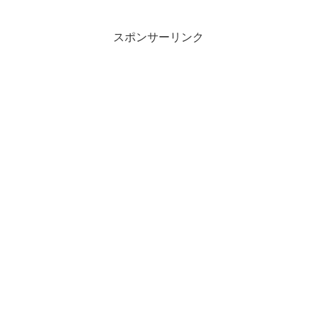
です（笑そうであれば、ずっとこのセミ
ナーやればいいんじゃないかなぁ〜質よ
り量より更新頻度〜「好き...
スポンサーリンク