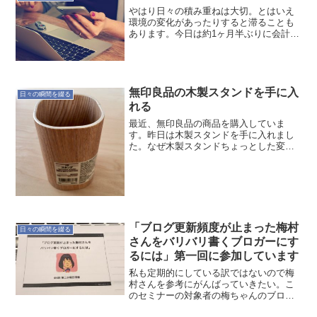
やはり日々の積み重ねは大切。とはいえ
環境の変化があったりすると滞ることも
あります。今日は約1ヶ月半ぶりに会計業
務を日次の対応に戻すことができまし
た。この状況を維持して、他の業務に集
中できるようにしていこう。
無印良品の木製スタンドを手に入
日々の瞬間を綴る
れる
最近、無印良品の商品を購入していま
す。昨日は木製スタンドを手に入れまし
た。なぜ木製スタンドちょっとした変化
の一つです。居心地の良い部屋を目指し
ていたのですが、目指している方向が違
ったようです。そのためのアイテムの一
つ？としての木製スタンドで...
「ブログ更新頻度が止まった梅村
日々の瞬間を綴る
さんをバリバリ書くブロガーにす
るには」第一回に参加しています
私も定期的にしている訳ではないので梅
村さんを参考にがんばっていきたい。こ
のセミナーの対象者の梅ちゃんのブログ
「さゆりっぷ」、今は絶賛更新中みたい