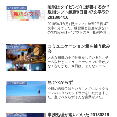
睡眠はタイピングに影響するか？
日々の瞬間を綴る
親指シフト練習9日目 47文字/5分
2018/04/16
2018/04/16(月) 親指シフト練習9日目 47
文字/5分でした。練習量と頻度が少ない
ので指がorzレイアウトのキー配列を覚え
てくれません。まだまだ練習を始めたば
かりだし、練習の量と頻度が少ないので
当然の結果ですね。それでも少しずつ
コミュニケーション量を補う飲み
日々の瞬間を綴る
シ...
会
大きな組織の中で仕事をしていると、チ
ーム以外とコミュニケーションの量が少
なくなりがち。今日は、そんなチーム間
での飲み会。いろいろ思う方向ありなの
で、それに応えられるようにしていきた
い。有意義な飲み会でした！
急ぐべからず
日々の瞬間を綴る
今日の吉報位はということで…レイクタ
ウンのスタバでソイラテをいただきまし
た。急ぐべからずそんな言葉が来た。い
くつになっても成長すると思うのだけど
ね。情報とも多く入るので、羨ましく思
ったりする訳ですわ。はじめたタイミン
グやセンスなどね様々な要...
事務処理が追いついた 20180819
日々の瞬間を綴る