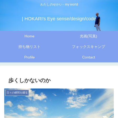
わたしのせかい - my world
| HOKARI's Eye sense/design/code
Home
光画(写真)
持ち物リスト
フォックスキャンプ
Profile
Contact
歩くしかないのか
日々の瞬間を綴る