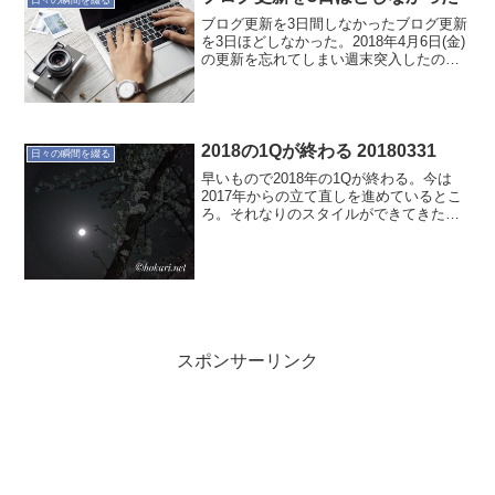
ありますが…工事が...
ブログ更新を3日間しなかったブログ更新
を3日ほどしなかった。2018年4月6日(金)
の更新を忘れてしまい週末突入したの
で、そのままブログ更新を休んでしまえ
ってことで書きませんでした。ブログを
書かないことで変わったこと、気付きブ
ログを書かない...
2018の1Qが終わる 20180331
日々の瞬間を綴る
早いもので2018年の1Qが終わる。今は
2017年からの立て直しを進めているとこ
ろ。それなりのスタイルができてきたか
な。改善には終わりはないから楽しんで
やっていく。そして少しずつ外に出てい
かなければなぁ〜まぁボチボチそのうち
に…
スポンサーリンク