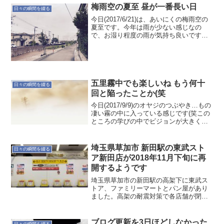
梅雨空の夏至 昼が一番長い日
日々の瞬間を綴る
今日(2017/6/21)は、あいにくの梅雨空の
夏至です。今年は雨が少ない感じなの
で、お湿り程度の雨が気持ち良いです。
お日さまは見られないものの、昼が一番
長い日なのでエネルギーが強いのですか
ね。強いエネルギーをもらって笑顔でい
きましょう。#...
五里霧中でも楽しいね もう何十
日々の瞬間を綴る
回と陥ったことか(笑
今日(2017/9/9)のオヤジのつぶやき…もの
凄い霧の中に入っている感じです(笑この
ところの学びの中でビジョンが大きく崩
れ去り立て直す必要が出てきているから
です。そんな霧の中でも目の前は見えて
いるので、確実に進むことは出来ていま
埼玉県草加市 新田駅の東武スト
日々の瞬間を綴る
す。必要と...
ア新田店が2018年11月下旬に再
開するようです
埼玉県草加市の新田駅の高架下に東武ス
トア、ファミリーマートとパン屋があり
ました。高架の耐震対策で各店舗が閉じ
てしまいました。そのうち東武ストアが
2018年11月下旬に戻ってくるようです。
店につながるところは、まだフェンスが
ブログ更新を3日ほどしなかった
日々の瞬間を綴る