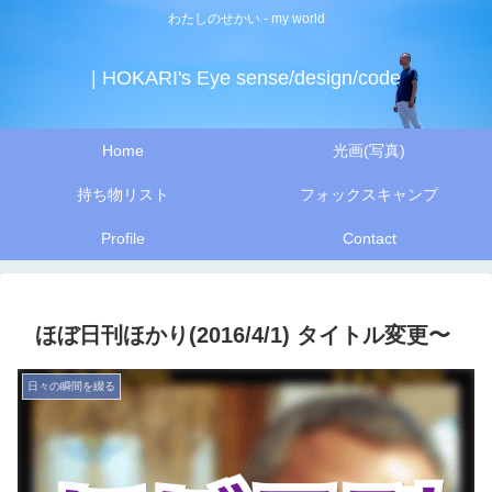
わたしのせかい - my world
| HOKARI's Eye sense/design/code
Home
光画(写真)
持ち物リスト
フォックスキャンプ
Profile
Contact
ほぼ日刊ほかり(2016/4/1) タイトル変更〜
日々の瞬間を綴る