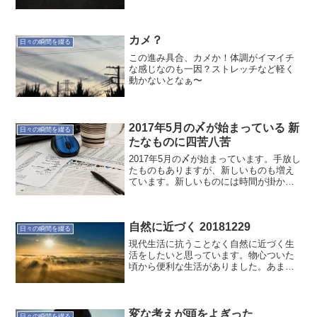
カメ？
日々の瞬間を綴る
この進み具合、カメか！体調がイマイチ
な感じなのも一因？ストレッチなど軽く
動かないとなぁ〜
2017年5月の〆が始まっている 新
日々の瞬間を綴る
たなものに四苦八苦
2017年5月の〆が始まっています。手放し
たものもありますが、新しいものも増え
ています。新しいものには時間が掛かり
ますから、早目に対応始めていますが、
きっと苦戦するでしょうね。こういうこ
とはコツコツやって行きます。気分転換
自然に近づく 20181229
を上手くしないと続...
日々の瞬間を綴る
現代生活に抗うことなく自然に近づく生
活をしたいと思っています。物心ついた
頃から便利な生活がありました。あまり
に普通にある環境なので何も違和感なく
過ごしています。ここ数年、身体を動か
すことが少なくなり感じたこと、それ
は、自然に近づきたいという...
変な考えが頭をよぎった
日々の瞬間を綴る