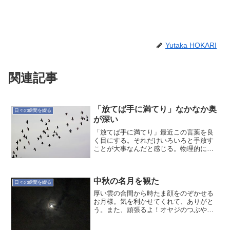
Yutaka HOKARI
関連記事
「放てば手に満てり」なかなか奥
日々の瞬間を綴る
が深い
「放てば手に満てり」最近この言葉を良
く目にする。それだけいろいろと手放す
ことが大事なんだと感じる。物理的に手
放すことをやっているが、心理的な手放
しもやる必要があるだろう。前者の方が
実行しやすいので、今は練習している感
中秋の名月を観た
じだろうか。身の回りが少...
日々の瞬間を綴る
厚い雲の合間から時たま顔をのぞかせる
お月様。気を利かせてくれて、ありがと
う。また、頑張るよ！オヤジのつぶや
き… でした〜