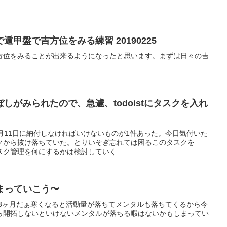
甲盤で吉方位をみる練習 20190225
方位をみることが出来るようになったと思います。まずは日々の吉
しがみられたので、急遽、todoistにタスクを入れ
月11日に納付しなければいけないものが1件あった。今日気付いた
クから抜け落ちていた。とりいそぎ忘れては困るこのタスクを
タスク管理を何にするかは検討していく...
しまっていこう〜
と3ヶ月だぁ寒くなると活動量が落ちてメンタルも落ちてくるから今
ら開拓しないといけないメンタルが落ちる暇はないかもしまってい