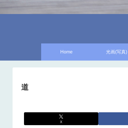
Home
光画(写真)
道
X