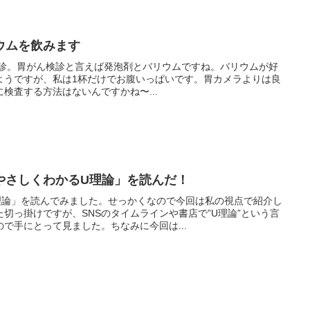
ウムを飲みます
胃がん検診。胃がん検診と言えば発泡剤とバリウムですね。バリウムが好
ようですが、私は1杯だけでお腹いっぱいです。胃カメラよりは良
検査する方法はないんですかね〜...
やさしくわかるU理論」を読んだ！
理論」を読んでみました。せっかくなので今回は私の視点で紹介し
切っ掛けですが、SNSのタイムラインや書店で”U理論”という言
で手にとって見ました。ちなみに今回は...