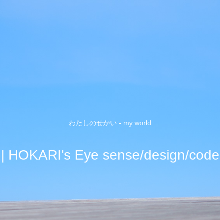
わたしのせかい - my world
| HOKARI's Eye sense/design/code