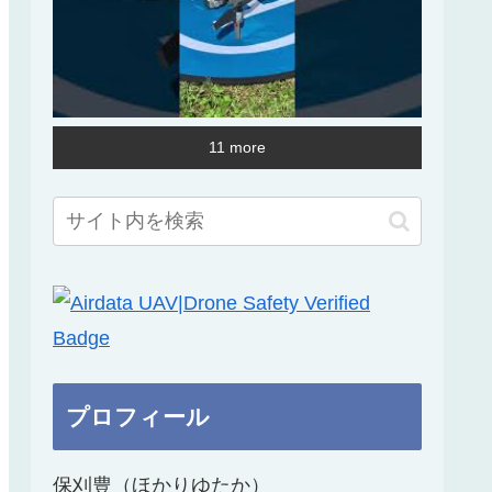
11 more
プロフィール
保刈豊（ほかりゆたか）