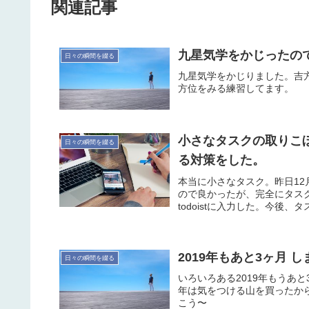
関連記事
九星気学をかじったので遁
日々の瞬間を綴る
九星気学をかじりました。吉
方位をみる練習してます。
小さなタスクの取りこぼ
日々の瞬間を綴る
る対策をした。
本当に小さなタスク。昨日12
ので良かったが、完全にタス
todoistに入力した。今後、
2019年もあと3ヶ月 
日々の瞬間を綴る
いろいろある2019年もうあ
年は気をつける山を買ったか
こう〜