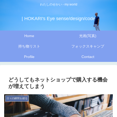
わたしのせかい - my world
| HOKARI's Eye sense/design/code
Home
光画(写真)
持ち物リスト
フォックスキャンプ
Profile
Contact
どうしてもネットショップで購入する機会
が増えてしまう
日々の瞬間を綴る