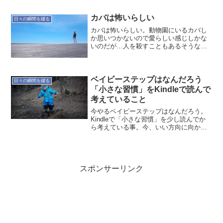
いて、約2年半ですが、公私共に、いろい
ろな場所に行ってくれた優れたリュック
カバは怖いらしい
日々の瞬間を綴る
でした。ほ...
カバは怖いらしい。動物園にいるカバし
か思いつかないので愛らしい感じしかな
いのだが…人を殺すこともあるそうな。
まだまだ知らないことが多いな。
ベイビーステップはなんだろう
日々の瞬間を綴る
「小さな習慣」をKindleで読んで
考えていること
今やるベイビーステップはなんだろう。
Kindleで「小さな習慣」を少し読んでか
ら考えている事。今、いい方向に向かっ
ている。Task Chuteに関連する話を聞い
てTaskChute Cloudを使ってから、朝の時
間が有効的に使えるようになっ...
スポンサーリンク