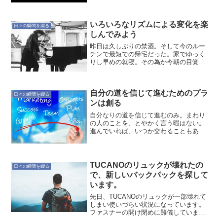
いろいろなリズムによる変化を楽
日々の瞬間を綴る
しんでみよう
昨日は久しぶりの禁酒。そして今のルー
チンで最短での帰宅だった。家でゆっく
りし早めの就寝。その為か今朝の目覚め
は非常に良かった。来週から新しいチャ
レンジがはじまるので、それに合わせて
いろいろなリズムを楽しんでいこうと思
自分の道を信じて進むためのプラ
う。リズムを意識すること...
日々の瞬間を綴る
ンは創る
自分なりの道を信じて進むのみ。まわり
の人のことを、とやかく言う暇はない。
進んでいれば、いつか交わることもある
だろう。決めたら進んで、マイルストー
ンで振り返る。振り返りの結果をフィー
ドバックして進むべき道を修正する。そ
の繰り返し。振り返ること...
TUCANOのリュックが壊れたの
日々の瞬間を綴る
で、新しいバックパックを探して
います。
先日、TUCANOのリュックが一部壊れて
しまい使いづらい状況になっています。
ファスナーの開け閉めに難儀していま
す。このリュック2012/11/12から使って