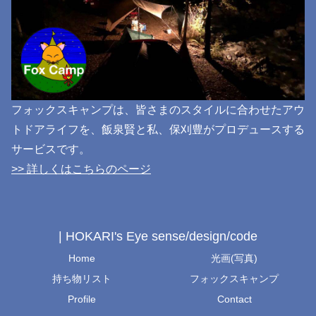
フォックスキャンプは、皆さまのスタイルに合わせたアウ
トドアライフを、飯泉賢と私、保刈豊がプロデュースする
サービスです。
>> 詳しくはこちらのページ
| HOKARI's Eye sense/design/code
Home
光画(写真)
持ち物リスト
フォックスキャンプ
Profile
Contact