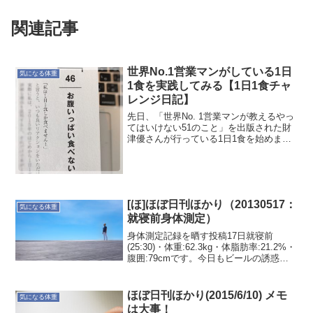
関連記事
世界No.1営業マンがしている1日
気になる体重
1食を実践してみる【1日1食チャ
レンジ日記】
先日、「世界No. 1営業マンが教えるやっ
てはいけない51のこと」を出版された財
津優さんが行っている1日1食を始めまし
た。自分の健康のために、46項にある”お
腹いっぱい食べない”を実践してみようと
いう軽いノリです。そもそも最近カラダ
を動かし...
[ほ]ほぼ日刊ほかり（20130517：
気になる体重
就寝前身体測定）
身体測定記録を晒す投稿17日就寝前
(25:30)・体重:62.3kg・体脂肪率:21.2%・
腹囲:79cmです。今日もビールの誘惑に
負け(^^ゞおつまみも食べて、お腹いっぱ
いな感じで測定しました。それでも入浴
後に計測したので体脂肪率は20%...
ほぼ日刊ほかり(2015/6/10) メモ
気になる体重
は大事！