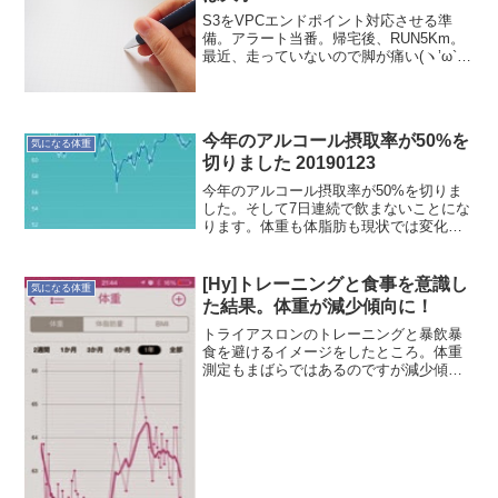
S3をVPCエンドポイント対応させる準
備。アラート当番。帰宅後、RUN5Km。
最近、走っていないので脚が痛い(ヽ’ω`)
起床時間：5:15体重(朝)：61.4体幹(朝)：
腹筋10回x3セット、プランクx1minトレ
ーニング：ラン5Km体幹(...
今年のアルコール摂取率が50%を
気になる体重
切りました 20190123
今年のアルコール摂取率が50%を切りま
した。そして7日連続で飲まないことにな
ります。体重も体脂肪も現状では変化な
い感じ。運動すれば少しは違う結果にな
りそうですが〜もう少し暖かくなるのを
待ちましょう。ただし過去の傾向をみる
[Hy]トレーニングと食事を意識し
気になる体重
と、今頃が体重が増え...
た結果。体重が減少傾向に！
トライアスロンのトレーニングと暴飲暴
食を避けるイメージをしたところ。体重
測定もまばらではあるのですが減少傾向
になっています。良い感じで体調キープ
したいものです。—ほかりゆたか