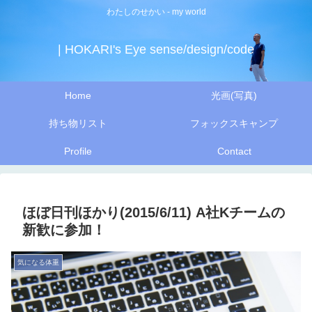
わたしのせかい - my world
| HOKARI's Eye sense/design/code
Home
光画(写真)
持ち物リスト
フォックスキャンプ
Profile
Contact
ほぼ日刊ほかり(2015/6/11) A社Kチームの
新歓に参加！
気になる体重