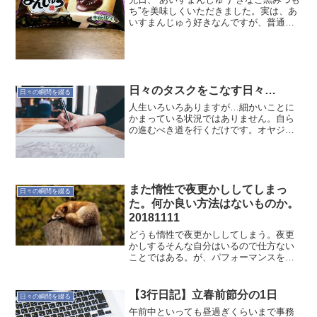
ち”を美味しくいただきました。実は、あ
いすまんじゅう好きなんですが、普通
の？”あいすまんじゅう”しか知りませんで
した。こんな機会があって、丸永製菓の
ホームページを見てみると…いろいろ
な”あいすまんじゅ...
日々のタスクをこなす日々…
日々の瞬間を綴る
人生いろいろありますが…細かいことに
かまっている状況ではありません。自ら
の進むべき道を行くだけです。オヤジの
つぶやき… でした。20171109
また惰性で夜更かししてしまっ
日々の瞬間を綴る
た。何か良い方法はないものか。
20181111
どうも惰性で夜更かししてしまう。夜更
かしするそんな自分はいるので仕方ない
ことではある。が、パフォーマンスを保
つために睡眠は大切だ。何か良い方法は
ないだろうか。いろいろと試行錯誤だ
な。
【3行日記】立春前節分の1日
日々の瞬間を綴る
午前中といっても昼過ぎくらいまで事務