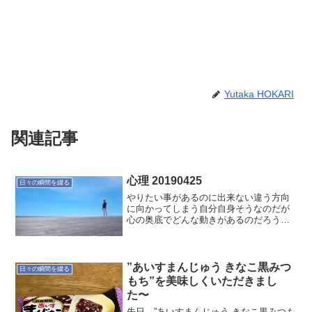
Yutaka HOKARI
関連記事
心理 20190425
日々の瞬間を綴る
やりたい事があるのに出来ない違う方向
に向かってしまう自分自身そうなのだが
心の奥底でどんな動きがあるのだろう
か？
”あいすまんじゅう きなこ黒みつ
日々の瞬間を綴る
もち”を美味しくいただきまし
た〜
先日、”あいすまんじゅう きなこ黒みつも