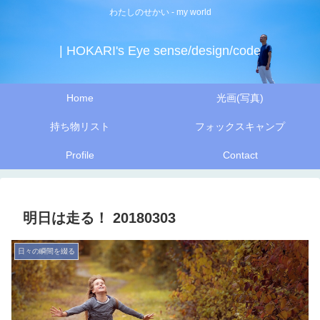
わたしのせかい - my world
| HOKARI's Eye sense/design/code
Home
光画(写真)
持ち物リスト
フォックスキャンプ
Profile
Contact
明日は走る！ 20180303
日々の瞬間を綴る