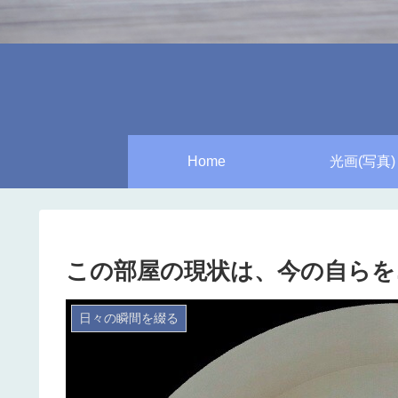
Home
光画(写真)
この部屋の現状は、今の自らを
日々の瞬間を綴る