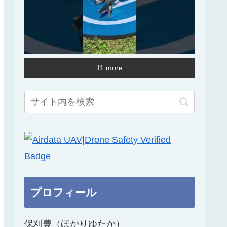
11 more
プロフィール
保刈豊（ほかりゆたか）