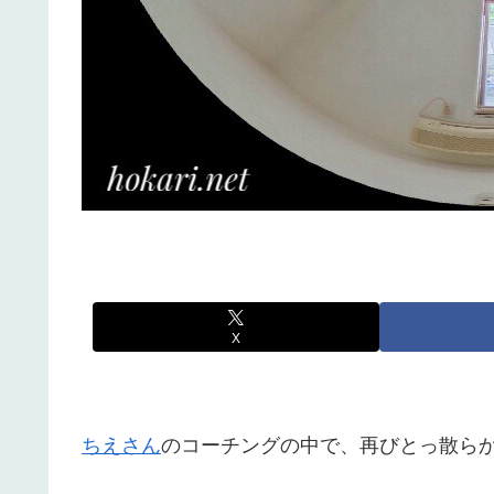
X
ちえさん
のコーチングの中で、再びとっ散ら