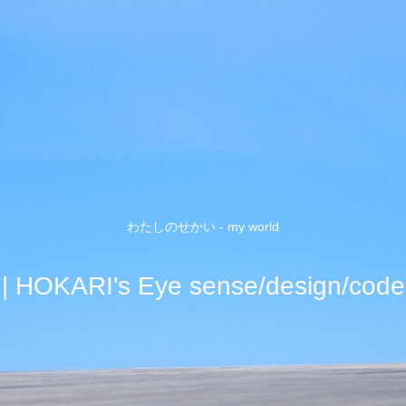
わたしのせかい - my world
| HOKARI's Eye sense/design/code