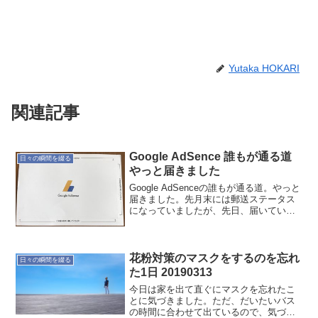
Yutaka HOKARI
関連記事
Google AdSence 誰もが通る道
日々の瞬間を綴る
やっと届きました
Google AdSenceの誰もが通る道。やっと
届きました。先月末には郵送ステータス
になっていましたが、先日、届いていま
した。まだコードは未入力です。これか
らも楽しんでいきます。#2017/6/18更新
頻道
花粉対策のマスクをするのを忘れ
日々の瞬間を綴る
た1日 20190313
今日は家を出て直ぐにマスクを忘れたこ
とに気づきました。ただ、だいたいバス
の時間に合わせて出ているので、気づい