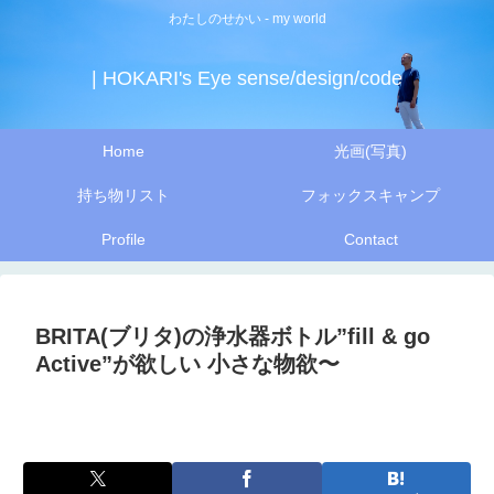
わたしのせかい - my world
| HOKARI's Eye sense/design/code
Home
光画(写真)
持ち物リスト
フォックスキャンプ
Profile
Contact
BRITA(ブリタ)の浄水器ボトル”fill & go
Active”が欲しい 小さな物欲〜