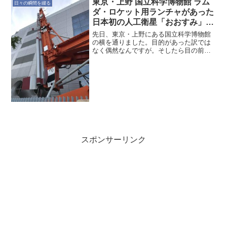
東京・上野 国立科学博物館 ラム
日々の瞬間を綴る
ダ・ロケット用ランチャがあった
日本初の人工衛星「おおすみ」打
ち上げに使用
先日、東京・上野にある国立科学博物館
の横を通りました。目的があった訳では
なく偶然なんですが。そしたら目の前に
何やらクレーンのような物体が現れまし
た。こういう物にはワクワクするものを
感じますが、その時は写真だけ撮りまし
た。あとで撮った写真をよ...
スポンサーリンク