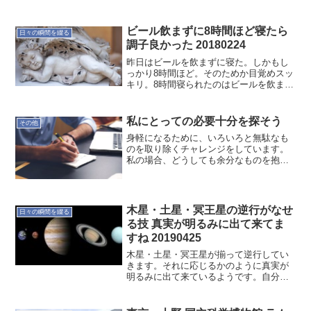
た時点では戻る余裕はないのです。今年
はクスリの効果が良いのか、マスク無し
でも何とかなりました。明日の朝が心配
ビール飲まずに8時間ほど寝たら
日々の瞬間を綴る
ですけどね。その前に今夜...
調子良かった 20180224
昨日はビールを飲まずに寝た。しかもし
っかり8時間ほど。そのためか目覚めスッ
キリ。8時間寝られたのはビールを飲まな
かったためか。しかも質も良いものみた
いだ。バランス良い感じ。タイミングを
見計らって、またチャレンジしてみた
私にとっての必要十分を探そう
その他
い。
身軽になるために、いろいろと無駄なも
のを取り除くチャレンジをしています。
私の場合、どうしても余分なものを抱え
ることが多くなりがちです。私にとって
の必要十分な物量などを探していきま
す。オヤジのつぶやき… でした。
20171025
木星・土星・冥王星の逆行がなせ
日々の瞬間を綴る
る技 真実が明るみに出て来てま
すね 20190425
木星・土星・冥王星が揃って逆行してい
きます。それに応じるかのように真実が
明るみに出て来ているようです。自分の
心と対話しながら、ブレずに進んで行こ
うと思います。進む道は山あり谷ありで
も、心だけは真っ直ぐに！