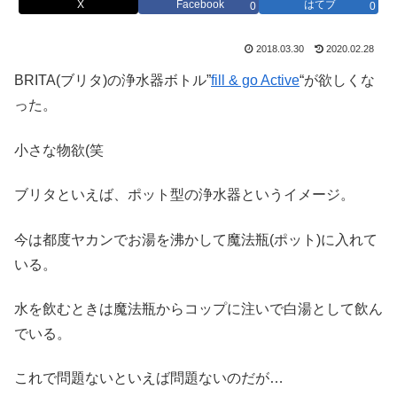
X
Facebook
はてブ
0
0
2018.03.30
2020.02.28
BRITA(ブリタ)の浄水器ボトル”
fill & go Active
“が欲しくな
った。
小さな物欲(笑
ブリタといえば、ポット型の浄水器というイメージ。
今は都度ヤカンでお湯を沸かして魔法瓶(ポット)に入れて
いる。
水を飲むときは魔法瓶からコップに注いで白湯として飲ん
でいる。
これで問題ないといえば問題ないのだが…