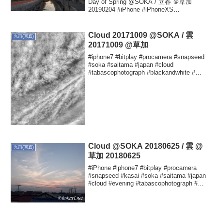
Day of Spring @SOKA / 立春 ＠草加
20190204 #iPhone #iPhoneXS
#procamera #snapseed #soka...
Cloud 20171009 @SOKA / 雲
光画(写真)
20171009 @草加
#iphone7 #bitplay #procamera #snapseed
#soka #saitama #japan #cloud
#tabascophotograph #blackandwhite #白
黒 #タバスコ光画 Yutaka...
Cloud @SOKA 20180625 / 雲 @
光画(写真)
草加 20180625
#iPhone #iphone7 #bitplay #procamera
#snapseed #kasai #soka #saitama #japan
#cloud #evening #tabascophotograph #タ
バスコ光画 #...