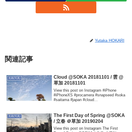
Yutaka HOKARI
関連記事
Cloud @SOKA 20181101 / 雲 @
光画(写真)
草加 20181101
View this post on Instagram #iPhone
#iPhoneXS #procamera #snapseed #soka
#saitama #japan #cloud
#tabascophotograph #タバスコ...
The First Day of Spring @SOKA
光画(写真)
/ 立春 ＠草加 20190204
View this post on Instagram The First