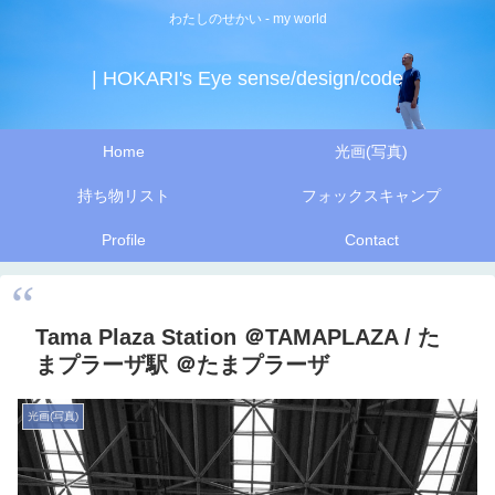
わたしのせかい - my world
| HOKARI's Eye sense/design/code
Home
光画(写真)
持ち物リスト
フォックスキャンプ
Profile
Contact
Tama Plaza Station ＠TAMAPLAZA / た
まプラーザ駅 ＠たまプラーザ
光画(写真)