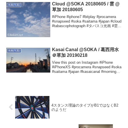
Cloud @SOKA 20180605 / 雲 @
光画(写真)
草加 20180605
#iPhone #iphone7 #bitplay #procamera
#snapseed #soka #saitama #japan #cloud
#tabascophotograph #タバスコ光画 #雲
#20180605 Yuta...
Kasai Canal @SOKA / 葛西用水
光画(写真)
＠草加 20190218
View this post on Instagram #iPhone
#iPhoneXS #procamera #snapseed #soka
#saitama #japan #kasaicanal #morning
#tabascoph...
4スタンス理論のタイプがB1ではなくB2
のようだ