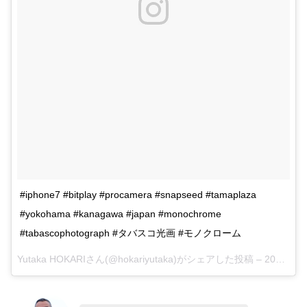
#iphone7 #bitplay #procamera #snapseed #tamaplaza
#yokohama #kanagawa #japan #monochrome
#tabascophotograph #タバスコ光画 #モノクローム
Yutaka HOKARIさん(@hokariyutaka)がシェアした投稿 –
2017 10月 15 9:34午後 PDT