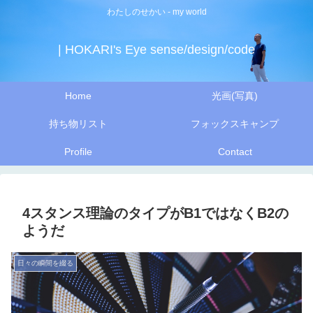
わたしのせかい - my world
| HOKARI's Eye sense/design/code
Home
光画(写真)
持ち物リスト
フォックスキャンプ
Profile
Contact
4スタンス理論のタイプがB1ではなくB2の
ようだ
日々の瞬間を綴る