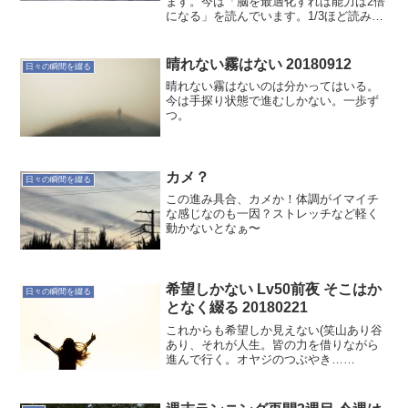
ます。今は「脳を最適化すれば能力は2倍
になる」を読んでいます。1/3ほど読み進
んだのですが、はじめのドーパミンの章
で、「そうなのかぁ」と思ったことがあ
ったので記しておきます。普段、仕事な
晴れない霧はない 20180912
日々の瞬間を綴る
どで目標を立てます...
晴れない霧はないのは分かってはいる。
今は手探り状態で進むしかない。一歩ず
つ。
カメ？
日々の瞬間を綴る
この進み具合、カメか！体調がイマイチ
な感じなのも一因？ストレッチなど軽く
動かないとなぁ〜
希望しかない Lv50前夜 そこはか
日々の瞬間を綴る
となく綴る 20180221
これからも希望しか見えない(笑山あり谷
あり、それが人生。皆の力を借りながら
進んで行く。オヤジのつぶやき…
20180221