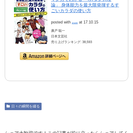
論」 身体能力を最大限発揮するす
ごいカラダの使い方
posted with
at 17.10.15
amazlet
廣戸 聡一
日本文芸社
売り上げランキング: 38,593
Amazon.co.jpで詳細を
見る
日々の瞬間を綴る