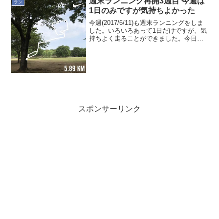
週末ランニング再開3週目 今週は
ラン
1日のみですが気持ちよかった
今週(2017/6/11)も週末ランニングをしま
した。いろいろあって1日だけですが、気
持ちよく走ることができました。今日は
少し曇り模様。午前中の早い時間8時頃と
いうのもあって暑くなる前なのも良かっ
たと思います。普段、自宅付近から、そ
うか公園...
スポンサーリンク