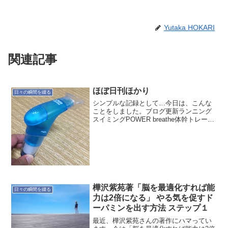
Yutaka HOKARI
関連記事
ほぼ日刊ほかり
日々の瞬間を綴る
シンプルな記録として…今日は、こんな
ことをしました。ブログ更新ランニング
スイミングPOWER breathe体幹トレーニ
ング明日は息子と走れたらいいなぁ～
樺沢紫苑著「脳を最適化すれば能
日々の瞬間を綴る
力は2倍になる」 やる気を促すド
ーパミンを出す方法 ステップ１
最近、樺沢紫苑さんの著作にハマってい