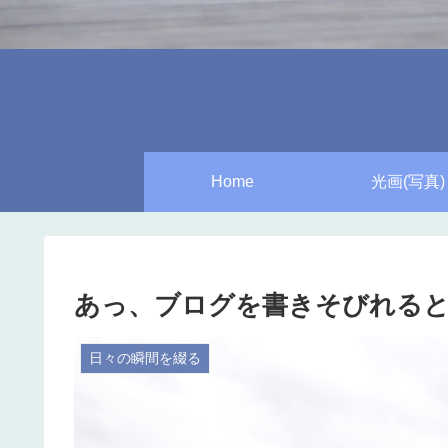
Home
光画(写真)
あっ、ブログを書きそびれるところ
日々の瞬間を綴る