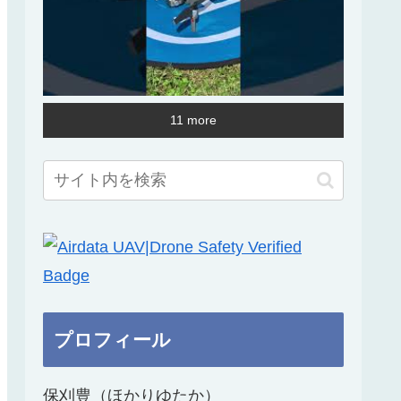
11 more
プロフィール
保刈豊（ほかりゆたか）