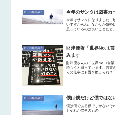
今年のサンタは図書カード
日々の瞬間を綴る
今年はサンタになりました。
いですからね。なかなか気軽
思っているのは良いことだと。
財津優著「世界No. 
日々の瞬間を綴る
みます
財津優さんの「世界No. 1
読もうと思っています。営業
らの仕事にも置き換えられそう
僕は僕だけど僕ではな
日々の瞬間を綴る
僕は僕である僕でしかないそ
もそれが僕そのもの