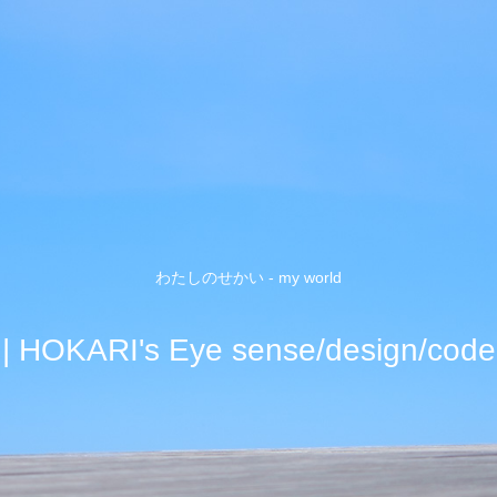
わたしのせかい - my world
| HOKARI's Eye sense/design/code