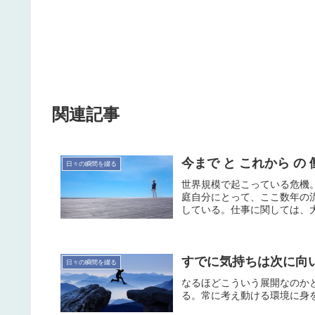
関連記事
今まで と これから の
日々の瞬間を綴る
世界規模で起こっている危機
庭自分にとって、ここ数年の
している。仕事に関しては、大
すでに気持ちは次に向
日々の瞬間を綴る
なるほどこういう展開なのか
る。常に考え動ける環境に身を