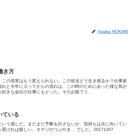
Yutaka HOKARI
 働き方
。この現実はもう変えられない。この状況どう生き残るか？仕事家
流れと今年に入ってからの流れは、この時のためにあった様な気が
好きな会社の仕事にもどった。そのお陰でリ...
いている
という感じだ。まだまだ予断を許さないが、気持ちは次に向いてい
置ければ嬉しい。オヤジのつぶやき… でした。20171207