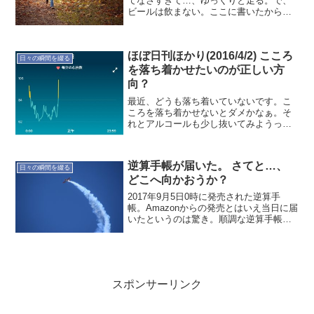
てなさすぎて…、ゆっくりと走る。で、
ビールは飲まない。ここに書いたから多
分飲まない。大丈夫なはず。
ほぼ日刊ほかり(2016/4/2) こころ
日々の瞬間を綴る
を落ち着かせたいのが正しい方
向？
最近、どうも落ち着いていないです。こ
ころを落ち着かせないとダメかなぁ。そ
れとアルコールも少し抜いてみようって
無理はしないから飲んでるだろうけど (；
´∀｀)では"睡眠と体調"の記録です。本日
(4/2)の定点観測 就寝時間:01:43 起床時...
逆算手帳が届いた。 さてと…、
日々の瞬間を綴る
どこへ向かおうか？
2017年9月5日0時に発売された逆算手
帳。Amazonからの発売とはいえ当日に届
いたというのは驚き。順調な逆算手帳と
は裏腹に、僕自身の方向性は雲の中。現
状を打開しつつ、未来を模索していかな
いとなぁ。逆算手帳よろしく。プロジェ
クトとしては普...
スポンサーリンク