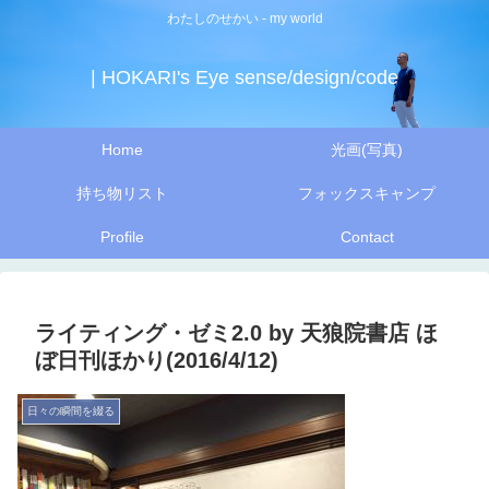
わたしのせかい - my world
| HOKARI's Eye sense/design/code
Home
光画(写真)
持ち物リスト
フォックスキャンプ
Profile
Contact
ライティング・ゼミ2.0 by 天狼院書店 ほ
ぼ日刊ほかり(2016/4/12)
日々の瞬間を綴る