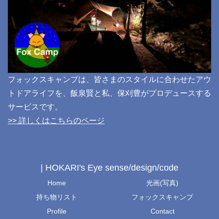
フォックスキャンプは、皆さまのスタイルに合わせたアウ
トドアライフを、飯泉賢と私、保刈豊がプロデュースする
サービスです。
>> 詳しくはこちらのページ
| HOKARI's Eye sense/design/code
Home
光画(写真)
持ち物リスト
フォックスキャンプ
Profile
Contact