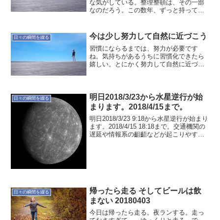
な気がしている。整理整頓は、その一部
なのだろう。この数年、ずっと持ってい
る課題。もしかしたら物に対する執着が
あるのかもしれない。なぜそうなのか、
今はわからないが手放して行くのが良い
今は少し努力して自然に近づこう
日々の瞬間を綴る
のだろう。そして在り方を...
習慣にならるまでは、努力が必要です
ね。気持ちがあるうちに習慣化できたら
嬉しい。とにかく努力して自然に近づこ
う
明日2018/3/23から水星逆行が始
日々の瞬間を綴る
まります。2018/4/15まで。
明日2018/3/23 9:18から水星逆行が始まり
ます。2018/4/15 18:18まで。交通機関の
遅延や情報系の齟齬などが起こりやすい
と言われています。普段より余裕を持っ
て行動していきましょう〜
帰ったら走る そしてビールは飲
日々の瞬間を綴る
まない 20180403
今日は帰ったら走る。夜ランする。走っ