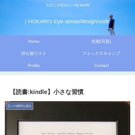
わたしのせかい - my world
| HOKARI's Eye sense/design/code
Home
光画(写真)
持ち物リスト
フォックスキャンプ
Profile
Contact
【読書:kindle】小さな習慣
日々の瞬間を綴る