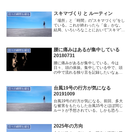
スクが膨れてきた。まだまだゆっくりで
きそうにない。少しずつ進んでいこう！
スキマづくり と ルーティン
日々の瞬間を綴る
「場所」と「時間」の”スキマづくり”をし
ている。これが終わったら「金」かな。
結局、いろいろなことにおいて”スキマ”は
大切だと感じている。目の前のことは大
事ですが、それにフォーカスし過ぎると
チャンスを逃すことになるから。時間が
あっても金がない...
腰に痛みはあるが集中している
日々の瞬間を綴る
20180731
腰に痛みがあるが集中している。今は
日々、頭の体操。集中している中で、頭
の中で流れる独り言を記録したいなぁ。
きっとそこに解決策があるに違いない。
無意識の意識を記録するツールはないも
のだろうか。
台風19号の行方が気になる
日々の瞬間を綴る
20191009
台風19号の行方が気になる。前回、多大
な被害をもたらした台風15号とほぼ同じ
ルートが予想されている。しかも恐ろし
いことに勢力は前回より強そう。何が起
こるか分からないから可能な範囲で災害
に備えよう。
2025年の方向
日々の瞬間を綴る