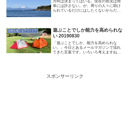
方向は決まってはいる。現在の状況は簡
単には許さない。が、周りの人々に助け
られているだけにはしたくないからだ。
良い流れにはなっているから大丈夫。
遊ぶことでしか能力を高められな
自然を感じるアウトドア
い 20190830
「遊ぶことでしか、能力を高められな
い。」今日とあるメールマガジンで流れ
てきた言葉です。いろいろ考えますねぇ
～言われると確かに遊びって能力を高め
る気がします。僕が感じたのは、こんな
こと。遊びは、すぐにはじめられます。
遊ぼ！と言えば、すぐです。...
スポンサーリンク