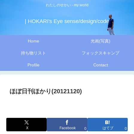
わたしのせかい - my world
| HOKARI's Eye sense/design/code
Home
光画(写真)
持ち物リスト
フォックスキャンプ
Profile
Contact
ほぼ日刊ほかり(20121120)
X
Facebook
はてブ
0
0