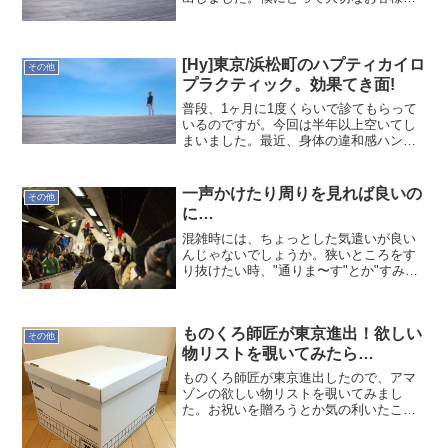
妻。切っ掛けが無ければ会う事も無いの
で、良い機会だったと思います。周りの
皆に支えられているのを実感しながら、
また、頑張って行きます。
[Hy]東京/浜松町のハプティカイロ
その他
プラクティック。効果てき面!
普段、1ヶ月に1度くらいで診てもらって
いるのですが。今回は半年以上空いてし
まいました。最近、身体の違和感ハンパ
なく。微妙な感じで、精神状態にも微か
な影響が出ていました。放ったらかしに
していた身体なので、すぐ歪が出ると予
一声かけたり周りを見れば良いの
その他
想され、余り間をおかな...
に…
混雑時には、ちょっとした気遣いが良い
んじゃないでしょうか。狭いところをす
り抜けたい時、"通りま〜す"とか"すみま
せん"とか。電車降りる時も、"降りま〜
す"とか。何の声掛けもなく当たられた
り、押されたりすると、人ができていな
ものくろ師匠が東京進出！欲しい
いのでイラっとしま...
その他
物リストを覗いてみたら…
ものくろ師匠が東京進出したので、アマ
ゾンの欲しい物リストを覗いてみまし
た。お祝いを贈ろうとか気の利いたこと
ではなく、どんな物が欲しいのかなとい
うただの興味本意です。しかしですよ、