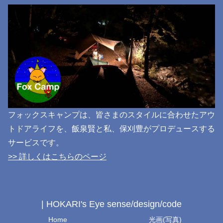
フォックスキャンプは、皆さまのスタイルに合わせたアウ
トドアライフを、飯泉賢と私、保刈豊がプロデュースする
サービスです。
>> 詳しくはこちらのページ
| HOKARI's Eye sense/design/code
Home
光画(写真)