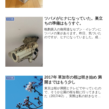
トップの方にバンカーズボックスがある
じゃぁないですか！断捨離中...
ツバメがヒナになっていた。巣立
その他
ちの準備はもうすぐ。
晩酌購入の御用達なセブン・イレブンに
ツバメの巣があります。昨日、気づいた
のですが、ヒナになっていました。成長
が早いので直ぐ巣立ちになってしまいま
す。うちのヒナたちは、いつ巣立つのだ
ろうか？自ら進むべき道を早く見つけて
欲しい。
2017年 草加市の桜は咲き始め 満
その他
開まではもう少し
東京は桜が満開とテレビでやっていたの
で、そうか公園の桜を観に行ってきまし
た（2017/4/2）。実際は私の好きなそう
か公園の側を流れる八条用水の桜並木で
す。いやぁ〜もう少しでしたね〜草加市
の桜はどこも同じ状況みたいです。あと