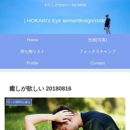
わたしのせかい - my world
| HOKARI's Eye sense/design/code
Home
光画(写真)
持ち物リスト
フォックスキャンプ
Profile
Contact
癒しが欲しい 20180816
日々の瞬間を綴る