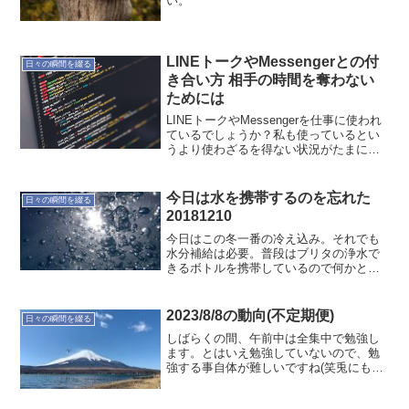
い。
LINEトークやMessengerとの付
日々の瞬間を綴る
き合い方 相手の時間を奪わない
ためには
LINEトークやMessengerを仕事に使われ
ているでしょうか？私も使っているとい
うより使わざるを得ない状況がたまにあ
ります。ただ、これが非常に精神的に負
担になることも多くなってきています。
それは誰もが使えるアプリで個人利用の
今日は水を携帯するのを忘れた
日々の瞬間を綴る
延長線で利用...
20181210
今日はこの冬一番の冷え込み。それでも
水分補給は必要。普段はブリタの浄水で
きるボトルを携帯しているので何かと不
便。今年はこまめに水分補給していて、
寒くなってきた最近も持ち歩いている。
身体は常に水分を欲してますね〜気づか
2023/8/8の動向(不定期便)
日々の瞬間を綴る
ないと干からびてしまいま...
しばらくの間、午前中は全集中で勉強し
ます。とはいえ勉強していないので、勉
強する事自体が難しいですね(笑兎にも角
にも午前中は勉強しました。久しぶりに
物理法則やら三角関数出てきて楽しかっ