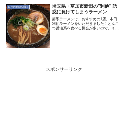
た。午後は整理整頓をしつつ、新しいサ
イト立ち上げ。基本的に...
埼玉県・草加市新田の”利他” 誘
日々の瞬間を綴る
惑に負けてしまうラーメン
節系ラーメンで、おすすめの1店。本日、
利他ラーメンをいただきました！とんこ
つ醤油系を食べる機会が多いので、それ
以外は苦手 (食べず嫌い)な一杯なんで
す。その中でも、また食べたいと思わせ
てくれる利他が大好きです。埼玉県・草
加市新田にお立ち寄り...
スポンサーリンク