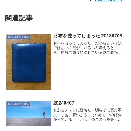
関連記事
財布を洗ってしまった 20180708
日々の瞬間を綴る
財布を洗ってしまった。だからという訳
ではないのだが、いろいろ考えるとこ
ろ。自分の周りに溢れている物の取捨選
択をする必要がありそうだ。整えていき
ましょう。薄いマネークリップ
abrAsus（アブラサス）ブッテーロ レザ
ー エディション ブラッ...
20240407
日々の瞬間を綴る
とあるテストに落ちた。明らかに実力不
足。まぁ、若いようにはいかないのは分
かっている。しかし、今この時を楽しみ
ながら進むだけだ。