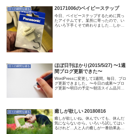
20171006のベイビーステップ
日々の瞬間を綴る
今日、ベイビーステップするために買っ
たアイテムてす。某所に寄ったので、い
ろいろ下手くそで終わりました…しかも
酔っ払っているので、やろうとしたこと
を実行するのは明日ですなぁ(笑バイビー
ステップは、コイツの購入になりまし
た。
ほぼ日刊ほかり(2015/5/27) 〜1週
日々の瞬間を綴る
間ブログ更新できた〜
WordPressに変更して1週間。毎日、ブロ
グ更新できました。〜今日の成果〜ブロ
グ更新〜明日の予定〜朝活スイム品川ラ
ンブログ更新睡眠時間の確保と集中が課
題なのは変わらず。シンプルなルーティ
ンはゆっくり考える。
癒しが欲しい 20180816
日々の瞬間を綴る
癒しが欲しいね。休んでいても、休んだ
気にならないから。いろいろ試してはい
るけれど…人と人の癒しが一番効果ある
な。