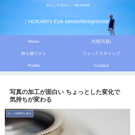
わたしのせかい - my world
| HOKARI's Eye sense/design/code
Home
光画(写真)
持ち物リスト
フォックスキャンプ
Profile
Contact
写真の加工が面白い ちょっとした変化で
気持ちが変わる
日々の瞬間を綴る