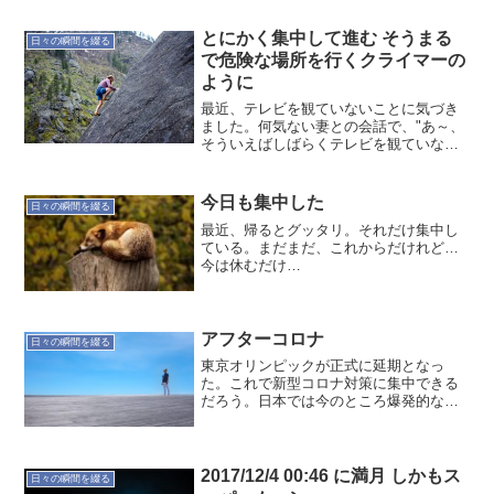
とにかく集中して進む そうまる
日々の瞬間を綴る
で危険な場所を行くクライマーの
ように
最近、テレビを観ていないことに気づき
ました。何気ない妻との会話で、"あ～、
そういえばしばらくテレビを観ていない
なぁ～"とね。少し広げてみると目の前の
仕事に直結する情報以外を遮断していま
すね。バックログは増える一方なので、
今日も集中した
日々の瞬間を綴る
プライオリティーなど...
最近、帰るとグッタリ。それだけ集中し
ている。まだまだ、これからだけれど…
今は休むだけ…
アフターコロナ
日々の瞬間を綴る
東京オリンピックが正式に延期となっ
た。これで新型コロナ対策に集中できる
だろう。日本では今のところ爆発的な感
染者数の上昇はなさそう。だが日本では
判明していない数も相当数いそうな気も
する。世界をみれば、まだまだ収束の兆
しが表れないので、日本でも...
2017/12/4 00:46 に満月 しかもス
日々の瞬間を綴る