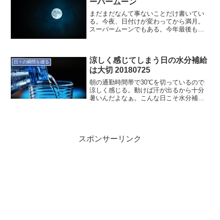
ーパームーン
まだまだなんて事ないことだけ書いてい
る。今夜、日付けが変わってから満月。
スーパームーンでもある。今年最後も自
分探しをする。いくつになっても探した
くなるものだ。オヤジのつぶやき… でし
た20171203
涼しく感じてしまう日の水分補給
日々の瞬間を綴る
は大切 20180725
朝の通勤時間帯で30℃を切っているので
涼しく感じる。動けば汗が出るから十分
暑いんだよなぁ。こんな日こそ水分補給
が大切な気がする。意識して水分と塩分
を補給していこう。
スポンサーリンク