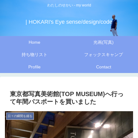
わたしのせかい - my world
| HOKARI's Eye sense/design/code
Home
光画(写真)
持ち物リスト
フォックスキャンプ
Profile
Contact
東京都写真美術館(TOP MUSEUM)へ行っ
て年間パスポートを買いました
日々の瞬間を綴る