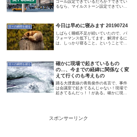
ゴール設定できているだろか？できてい
るなら、マイルストーン設定できている
だろうか？予定は未定なので、絶対こう
なるはありません。想定外のことも考慮
しながら進めないとならないですね。今
今日は早めに寝みます 20190724
一度、見直してみよう。
日々の瞬間を綴る
しばらく睡眠不足が続いていたので、パ
フォーマンス低下してます。解消するに
は、しっかり寝ること。ということで、
おやすみなさい。
確かに現場で起きているもの
日々の瞬間を綴る
の…、今までの経緯に関係なく変
えて行くのも考えもの
踊る大捜査線の青島俊作の名言で、事件
は会議室で起きてるんじゃない！現場で
起きてるんだっ！！がある。確かに現場
で物事は進んでいる。だから現場は正し
い。とはいえ自らの考えと違うからと言
って、それまでの経緯を踏まえず、継承
もせずに作り変える事は、...
スポンサーリンク