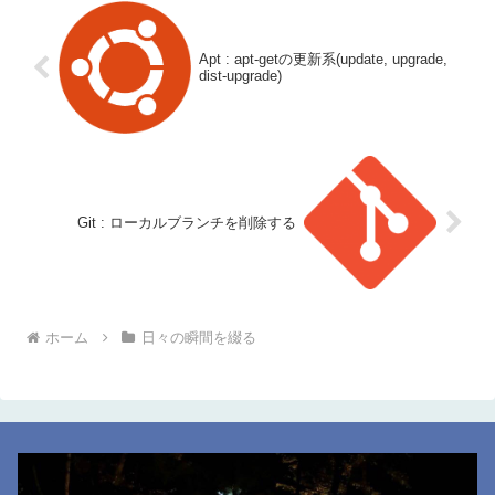
Apt : apt-getの更新系(update, upgrade,
dist-upgrade)
Git : ローカルブランチを削除する
ホーム
日々の瞬間を綴る