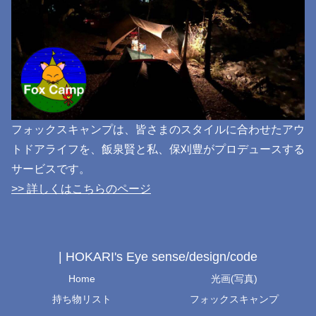
フォックスキャンプは、皆さまのスタイルに合わせたアウ
トドアライフを、飯泉賢と私、保刈豊がプロデュースする
サービスです。
>> 詳しくはこちらのページ
| HOKARI's Eye sense/design/code
Home
光画(写真)
持ち物リスト
フォックスキャンプ