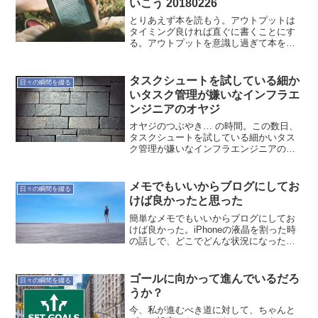
いこう 20180226
とりあえず本を読もう。アウトプットは
タイミング良ければ直ぐに書くことにす
る。アウトプットを意識し過ぎて本を読
めないという変なことに。自らの血とな
り肉とならなければ意味ないから。とに
かく読もう。
タスクシュートを試している細か
日々の瞬間を綴る
いタスク管理が嫌いなインフラエ
ンジニアのオヤジ
オヤジのつぶやき… の時間。この数日、
タスクシュートを試している細かいタス
ク管理が嫌いなインフラエンジニアのオ
ヤジ。とりあえず全ての活動を記録する
ところから始めるということでやってい
る。まぁ、この手のツールは何度となく
メモでもいいからブログにしてお
日々の瞬間を綴る
挫折しているので、遊び...
けば良かったと思った
簡単なメモでもいいからブログにしてお
けば良かった。iPhoneの液晶を割った時
の話しで、どこでどんな状況になったか
ら、この方法を選んだってことを。これ
ねって示せたのになぁ。メモでもいいか
ら書いておこう。それをバージョンアッ
ゴールに向かって進んでいるだろ
日々の瞬間を綴る
プしていこう。
うか？
今、私が進むべき道に対して、ちゃんと