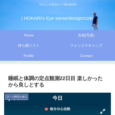
わたしのせかい - my world
| HOKARI's Eye sense/design/code
Home
光画(写真)
持ち物リスト
フォックスキャンプ
Profile
Contact
睡眠と体調の定点観測22日目 楽しかった
から良しとする
日々の瞬間を綴る