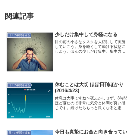
関連記事
少しだけ集中して身軽になる
日々の瞬間を綴る
目の前の小さなタスクを大切にして実施
していこう。身を軽くして動ける状態に
しよう。ほんの少しだけ集中。集中力～
シータ波による脳活性posted with
amazlet at 17.06.13Della (2012-01-27)売
り上げランキ...
休むことは大切 ほぼ日刊ほかり
日々の瞬間を綴る
(2016/4/23)
休息は大事ですね〜夜ふかしせず、8時間
ほど寝たので非常に気分と体調が良い感
じです。続けたらもっと良くなると思う
のですが〜〜では"睡眠と体調"の記録で
す。本日(4/23)の定点観測 就寝時間:00:17
起床時間:08:42 睡眠時間:8時間...
今日も真摯にお金と向き合ってい
日々の瞬間を綴る