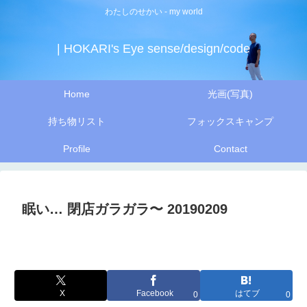
わたしのせかい - my world
| HOKARI's Eye sense/design/code
Home
光画(写真)
持ち物リスト
フォックスキャンプ
Profile
Contact
眠い… 閉店ガラガラ〜 20190209
X
Facebook
はてブ
0
0