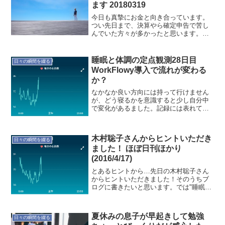
ます 20180319
今日も真摯にお金と向き合っています。
つい先日まで、決算やら確定申告で苦し
んでいた方々が多かったと思います。私
もその1人でしたが…そして来年こそは！
と、いつも思っていました。今年は日々
お金に向き合うようにしようと思いやっ
睡眠と体調の定点観測28日目
日々の瞬間を綴る
ています。今日2018...
WorkFlowy導入で流れが変わる
か？
なかなか良い方向には持って行けません
が、どう寝るかを意識すると少し自分中
で変化があるました。記録には表れてい
ません。では記録です。本日(3/29)の記録
就寝時間:01:56 起床時間:07:06 睡眠時
間:4時間57分 就寝前行動:インタ...
木村聡子さんからヒントいただき
日々の瞬間を綴る
ました！ ほぼ日刊ほかり
(2016/4/17)
とあるヒントから…先日の木村聡子さん
からヒントいただきました！そのうちブ
ログに書きたいと思います。では"睡眠と
体調"の記録です。本日(4/17)の定点観測
就寝時間:22:01 起床時間:07:53 睡眠時
間:9時間44分 就寝前行動:イン...
夏休みの息子が早起きして勉強
日々の瞬間を綴る