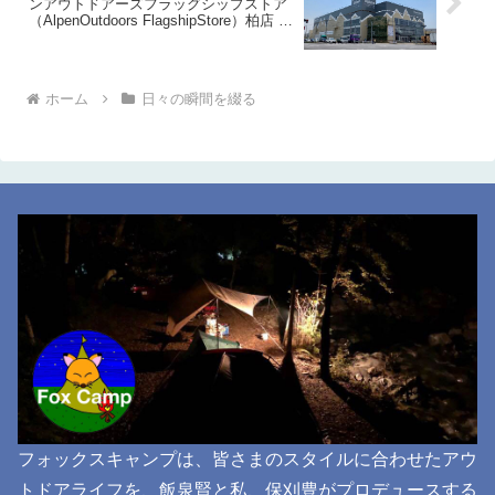
ンアウトドアーズフラッグシップストア
（AlpenOutdoors FlagshipStore）柏店 に
行ってきました 20190511
ホーム
日々の瞬間を綴る
フォックスキャンプは、皆さまのスタイルに合わせたアウ
トドアライフを、飯泉賢と私、保刈豊がプロデュースする