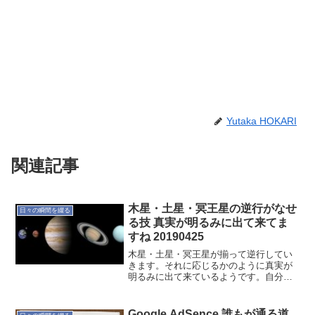
Yutaka HOKARI
関連記事
木星・土星・冥王星の逆行がなせ
日々の瞬間を綴る
る技 真実が明るみに出て来てま
すね 20190425
木星・土星・冥王星が揃って逆行してい
きます。それに応じるかのように真実が
明るみに出て来ているようです。自分の
心と対話しながら、ブレずに進んで行こ
うと思います。進む道は山あり谷ありで
も、心だけは真っ直ぐに！
Google AdSence 誰もが通る道