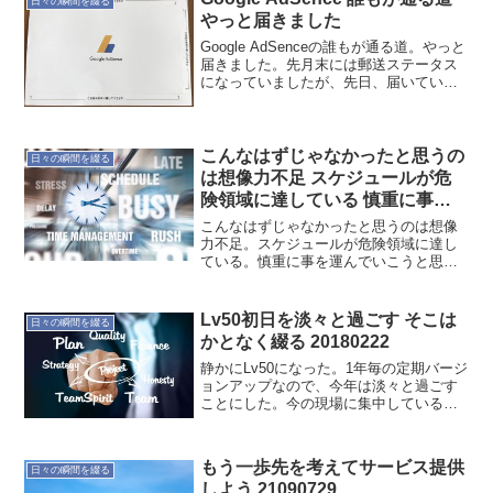
日々の瞬間を綴る
やっと届きました
Google AdSenceの誰もが通る道。やっと
届きました。先月末には郵送ステータス
になっていましたが、先日、届いていま
した。まだコードは未入力です。これか
らも楽しんでいきます。#2017/6/18更新
頻道
こんなはずじゃなかったと思うの
日々の瞬間を綴る
は想像力不足 スケジュールが危
険領域に達している 慎重に事を
運んでいこう
こんなはずじゃなかったと思うのは想像
力不足。スケジュールが危険領域に達し
ている。慎重に事を運んでいこうと思
う。限られたメンバーでタスクをこなし
て行かないといけない。当然、問題・課
題は抱えているわけなので、そちらも対
Lv50初日を淡々と過ごす そこは
日々の瞬間を綴る
処しながら進むことになる。...
かとなく綴る 20180222
静かにLv50になった。1年毎の定期バージ
ョンアップなので、今年は淡々と過ごす
ことにした。今の現場に集中しているの
もある。物の見方にはいろいろな角度が
あるが、なかなか良いチームだと思う。
より良くなる方向への力になれたら嬉し
もう一歩先を考えてサービス提供
日々の瞬間を綴る
い。週末に祝うとし...
しよう 21090729