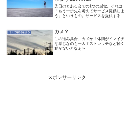
先日のとある会での1つの感覚。それは
「もう一歩先を考えてサービス提供しよ
う」というもの。サービスを提供するの
に、ただ「好きなこと」だけを提供しよ
うとしているなぁと。当然、こちらのシ
ーズが顧客のウォンツになっていれば、
カメ？
日々の瞬間を綴る
自然とサービスとして成り...
この進み具合、カメか！体調がイマイチ
な感じなのも一因？ストレッチなど軽く
動かないとなぁ〜
スポンサーリンク