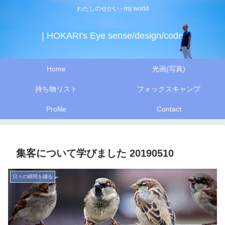
わたしのせかい - my world
| HOKARI's Eye sense/design/code
Home
光画(写真)
持ち物リスト
フォックスキャンプ
Profile
Contact
集客について学びました 20190510
日々の瞬間を綴る