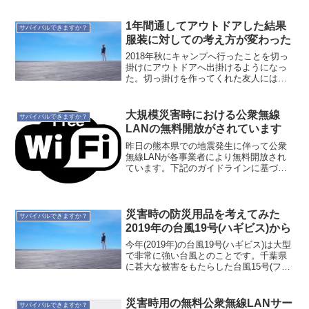
て書いておこうと思います。
2015/9/10(木) 鬼怒川決壊当日避難指示が
出ているのを見て妻と連絡をとる。時間
1年間通してアウトドアした結果
サバイバルできますか？
が掛かるも、無事、水...
服装に対しての考え方が変わった
2018年秋にキャンプへ行ったことを切っ
掛けにアウトドアへ出掛けるようになっ
た。切っ掛けを作ってくれた友人には感
謝。そして2019年は回数は少ないです
が、1年間通してアウトドアした。基本的
にはソロ志向。はじめのうちは雑誌やら
大規模災害時における公衆無線
サバイバルできますか？
書籍から情報を得...
LANの無料開放がされています
昨日の熊本県での地震発生に伴って公衆
無線LANが各事業者により無料開放され
ています。下記のガイドラインに基づく
ものですね。大規模災害時における公衆
無線LANの無料開放に関するガイドライ
ン第2版について～いのちをつなぐ
00000JAPAN～...
災害時の防災用品を考えてみた
サバイバルできますか？
2019年の台風19号(ハギビス)から
今年(2019年)の台風19号(ハギビス)は大型
で非常に強い台風とのことです。千葉県
に甚大な被害をもたらした台風15号(ファ
クサイ)以上との予報がなされています。
テレビなどで早めの防災対策が注意喚起
されていて、11日現在、巷では水やカッ
災害時用の無料公衆無線LANサー
サバイバルできますか？