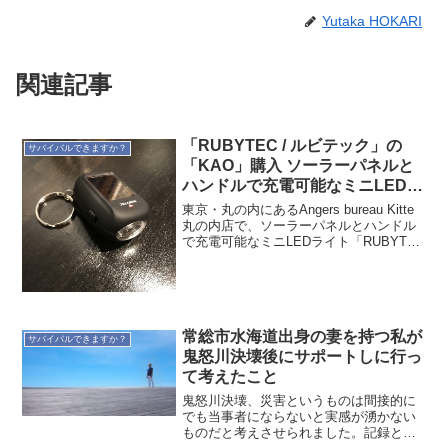
Yutaka HOKARI
関連記事
「RUBYTEC / ルビテック」の
サバイバルできますか？
「KAO」購入 ソーラーパネルと
ハンドルで充電可能なミニLEDラ
イト「RUBYTEC / ルビテック」
東京・丸の内にあるAngers bureau Kitte
の「KAO」を購入
丸の内店で、ソーラーパネルとハンドル
で充電可能なミニLEDライト「RUBYTEC
/ ルビテック」の「KAO」を購入しまし
た。Angers bureau Kitte丸の内店は、東
京駅前...
常総市水海道出身の妻を持つ私が
サバイバルできますか？
鬼怒川決壊後にサポートしに行っ
て考えたこと
鬼怒川決壊、災害というものは間接的に
でも当事者にならないと実感が湧かない
ものだと考えさせられました。記録とし