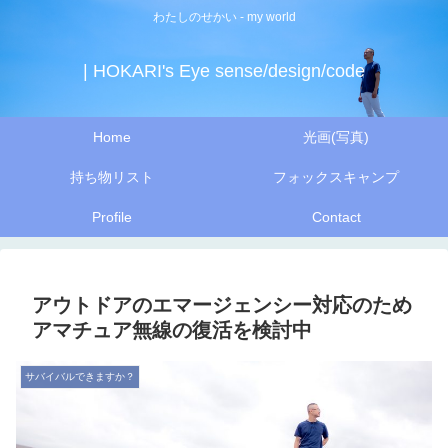
わたしのせかい - my world
| HOKARI's Eye sense/design/code
Home
光画(写真)
持ち物リスト
フォックスキャンプ
Profile
Contact
アウトドアのエマージェンシー対応のため
アマチュア無線の復活を検討中
サバイバルできますか？