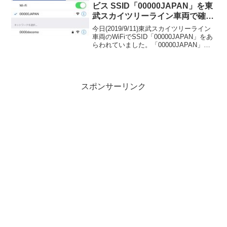
プ麺...
ビス SSID「00000JAPAN」を東
武スカイツリーライン車両で確認
しました 20190911
今日(2019/9/11)東武スカイツリーライン
車両のWiFiでSSID「00000JAPAN」をあ
らわれていました。「00000JAPAN」
（ファイブゼロジャパン）とは災害時用
の無料公衆無線LANサービス。先日の台
風15号の影響で提供され...
スポンサーリンク