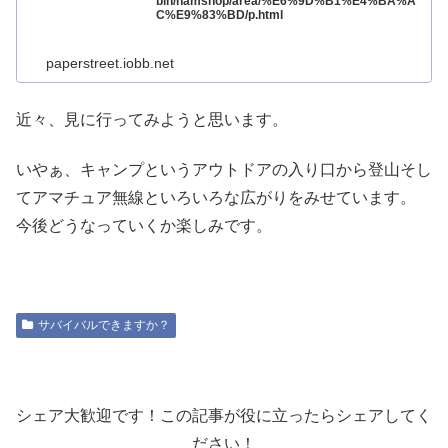
bin/hamshop/area/%E6%9D%B1%E4%BA%A
C%E9%83%BD/p.html
paperstreet.iobb.net
近々、見に行ってみようと思います。
いやぁ、キャンプというアウトドアの入り口から登山そし
てアマチュア無線といろいろな広がりをみせています。
今後どうなっていくか楽しみです。
サバイバルできますか？
シェア大歓迎です！この記事が役に立ったらシェアしてく
ださい！